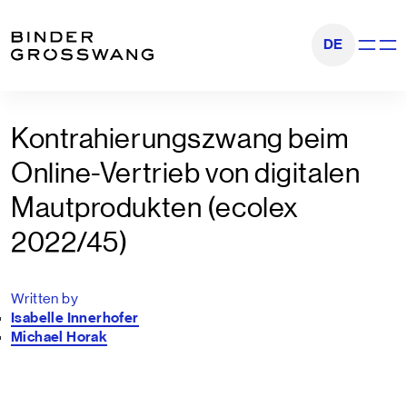
Go to content
Go to footer
DE
Show na
Kontrahierungszwang beim
Online-Vertrieb von digitalen
Mautprodukten (ecolex
2022/45)
Written by
Isabelle Innerhofer
Michael Horak