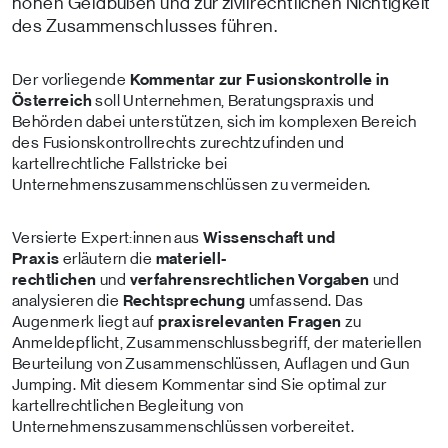
hohen Geldbußen und zur zivilrechtlichen Nichtigkeit
des Zusammenschlusses führen.
Der vorliegende
Kommentar zur Fusionskontrolle in
Österreich
soll Unternehmen, Beratungspraxis und
Behörden dabei unterstützen, sich im komplexen Bereich
des Fusionskontrollrechts zurechtzufinden und
kartellrechtliche Fallstricke bei
Unternehmenszusammenschlüssen zu vermeiden.
Versierte Expert:innen aus
Wissenschaft und
Praxis
erläutern die
materiell-
rechtlichen
und
verfahrensrechtlichen Vorgaben
und
analysieren die
Rechtsprechung
umfassend. Das
Augenmerk liegt auf
praxisrelevanten Fragen
zu
Anmeldepflicht, Zusammenschlussbegriff, der materiellen
Beurteilung von Zusammenschlüssen, Auflagen und Gun
Jumping. Mit diesem Kommentar sind Sie optimal zur
kartellrechtlichen Begleitung von
Unternehmenszusammenschlüssen vorbereitet.