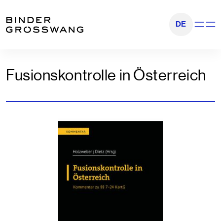
Go to content
Go to footer
DE
Show na
Fusionskontrolle in Österreich