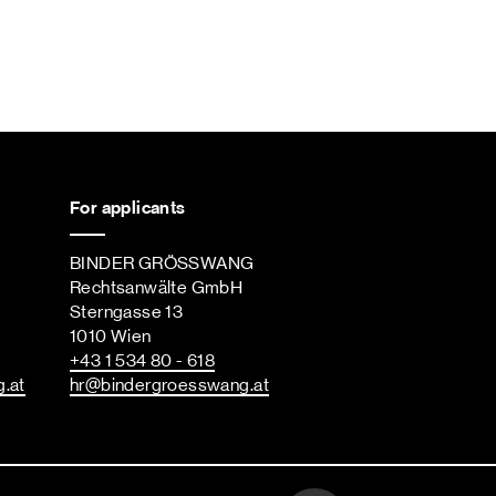
For applicants
BINDER GRÖSSWANG
Rechtsanwälte GmbH
Sterngasse 13
1010 Wien
+43 1 534 80 - 618
g
.at
hr
@bindergroesswang
.at