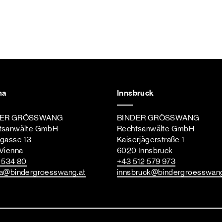
na
Innsbruck
DER GRÖSSWANG
BINDER GRÖSSWANG
tsanwälte GmbH
Rechtsanwälte GmbH
ngasse 13
Kaiserjägerstraße 1
Vienna
6020 Innsbruck
st
 534 80
+43 512 579 973
a
@bindergroesswang
.at
innsbruck
@bindergroesswan