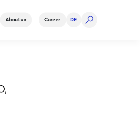
About us
Career
DE
open search
O,