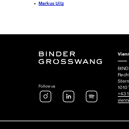
Markus Uitz
Vien
BIN
Rech
Ster
Follow us
1010 
Instagram
LinkedIn
Spotify Podca
+43 1
vienn