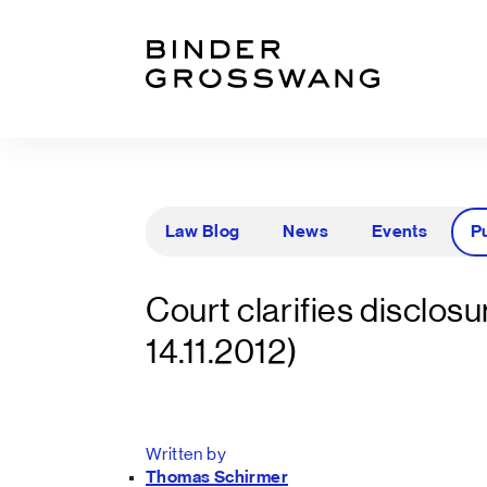
Go to content
Go to footer
Law Blog
News
Events
P
Court clarifies disclosu
14.11.2012)
Written by
Thomas Schirmer