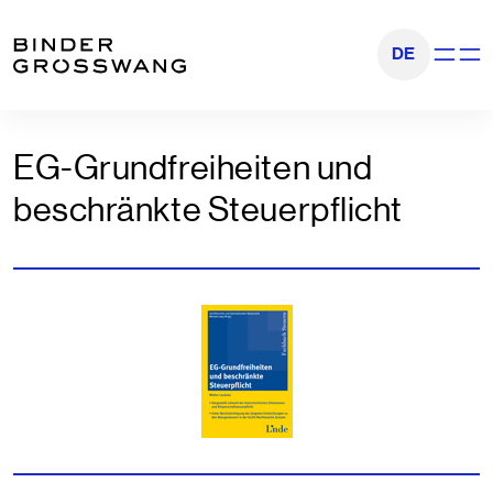
Go to content
Go to footer
DE
Show na
EG-Grundfreiheiten und
beschränkte Steuerpflicht