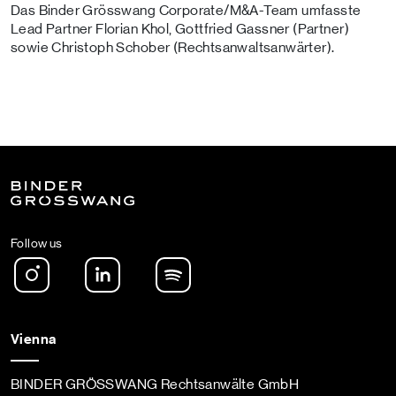
Das Binder Grösswang Corporate/M&A-Team umfasste
Lead Partner Florian Khol, Gottfried Gassner (Partner)
sowie Christoph Schober (Rechtsanwaltsanwärter).
Follow us
Instagram
LinkedIn
Spotify Podcast
Vienna
BINDER GRÖSSWANG Rechtsanwälte GmbH