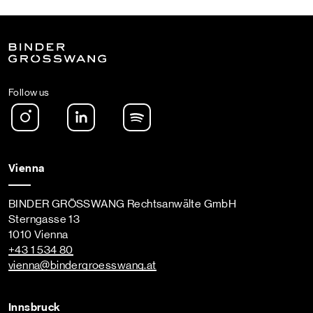
Follow us
Instagram
LinkedIn
Spotify Podcast
Vienna
BINDER GRÖSSWANG Rechtsanwälte GmbH
Sterngasse 13
1010 Vienna
+43 1 534 80
vienna
@bindergroesswang
.at
Innsbruck