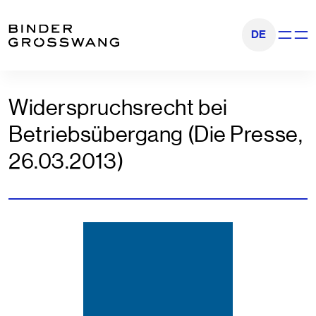
Go to content
Go to footer
DE
Show na
Widerspruchsrecht bei
Betriebsübergang (Die Presse,
26.03.2013)