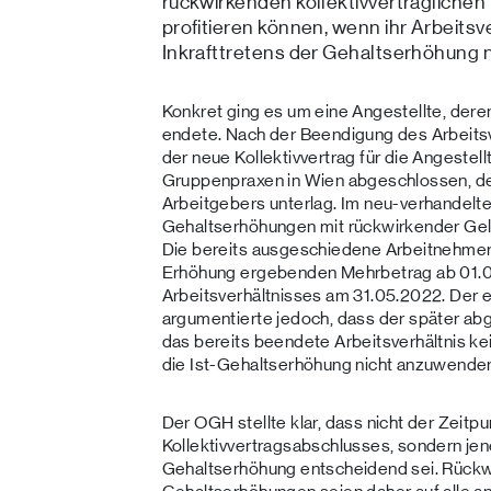
rückwirkenden kollektivvertragliche
profitieren können, wenn ihr Arbeitsv
Inkrafttretens der Gehaltserhöhung n
Konkret ging es um eine Angestellte, dere
endete. Nach der Beendigung des Arbeits
der neue Kollektivvertrag für die Angestell
Gruppenpraxen in Wien abgeschlossen, d
Arbeitgebers unterlag. Im neu-verhandelte
Gehaltserhöhungen mit rückwirkender Ge
Die bereits ausgeschiedene Arbeitnehmeri
Erhöhung ergebenden Mehrbetrag ab 01.01
Arbeitsverhältnisses am 31.05.2022. Der 
argumentierte jedoch, dass der später abg
das bereits beendete Arbeitsverhältnis k
die Ist-Gehaltserhöhung nicht anzuwenden
Der OGH stellte klar, dass nicht der Zeitp
Kollektivvertragsabschlusses, sondern jen
Gehaltserhöhung entscheidend sei. Rückwir