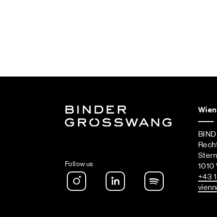
Wien
BIN
Rech
Ster
Follow us
1010
Instagram
LinkedIn
Spotify Podca
+43 1
vienn