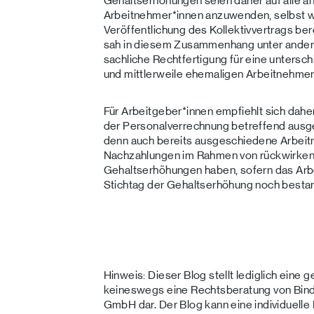
Gehaltserhöhungen seien daher auf alle a
Arbeitnehmer*innen anzuwenden, selbst w
Veröffentlichung des Kollektivvertrags b
sah in diesem Zusammenhang unter ander
sachliche Rechtfertigung für eine untersc
und mittlerweile ehemaligen Arbeitnehmer
Für Arbeitgeber*innen empfiehlt sich dah
der Personalverrechnung betreffend ausg
denn auch bereits ausgeschiedene Arbei
Nachzahlungen im Rahmen von rückwirkend
Gehaltserhöhungen haben, sofern das Arb
Stichtag der Gehaltserhöhung noch besta
Hinweis: Dieser Blog stellt lediglich eine 
keineswegs eine Rechtsberatung von Bin
GmbH dar. Der Blog kann eine individuelle