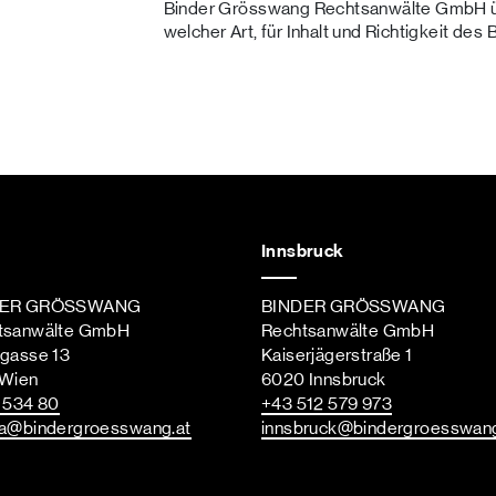
Binder Grösswang Rechtsanwälte GmbH üb
welcher Art, für Inhalt und Richtigkeit des 
Innsbruck
DER GRÖSSWANG
BINDER GRÖSSWANG
tsanwälte GmbH
Rechtsanwälte GmbH
ngasse 13
Kaiserjägerstraße 1
 Wien
6020 Innsbruck
st
 534 80
+43 512 579 973
a
@bindergroesswang
.at
innsbruck
@bindergroesswan