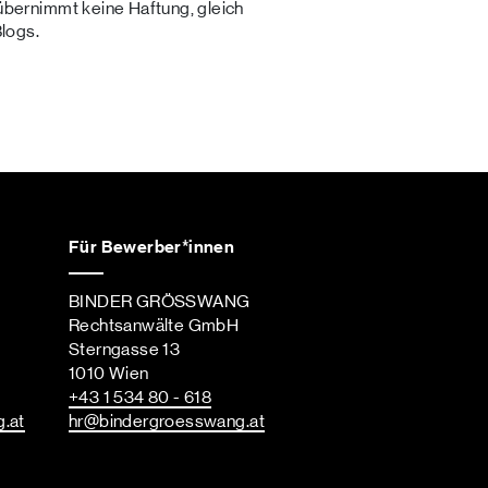
ernimmt keine Haftung, gleich
Blogs.
Für Bewerber*innen
BINDER GRÖSSWANG
Rechtsanwälte GmbH
Sterngasse 13
1010 Wien
+43 1 534 80 - 618
g
.at
hr
@bindergroesswang
.at