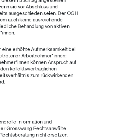
n diesem Stichtag angestellten
enn sie vor Abschluss und
ereits ausgeschieden seien. Der OGH
em auch keine ausreichende
hiedliche Behandlung von aktiven
*innen.
er eine erhöhte Aufmerksamkeit bei
etretener Arbeitnehmer*innen:
tnehmer*innen können Anspruch auf
en kollektivvertraglichen
eitsverhältnis zum rückwirkenden
nd.
generelle Information und
der Grösswang Rechtsanwälte
 Rechtsberatung nicht ersetzen.