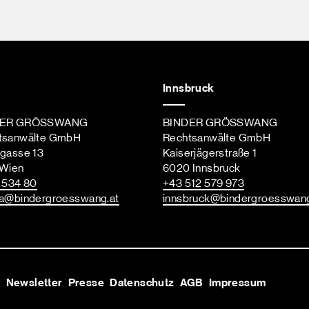
Innsbruck
DER GRÖSSWANG
BINDER GRÖSSWANG
tsanwälte GmbH
Rechtsanwälte GmbH
ngasse 13
Kaiserjägerstraße 1
 Wien
6020 Innsbruck
st
 534 80
+43 512 579 973
a
@bindergroesswang
.at
innsbruck
@bindergroesswan
s
Newsletter
Presse
Datenschutz
AGB
Impressum