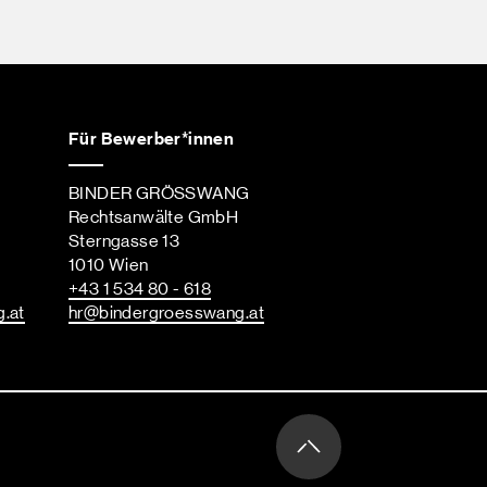
Für Bewerber*innen
BINDER GRÖSSWANG
Rechtsanwälte GmbH
Sterngasse 13
1010 Wien
+43 1 534 80 - 618
g
.at
hr
@bindergroesswang
.at
Nach ob