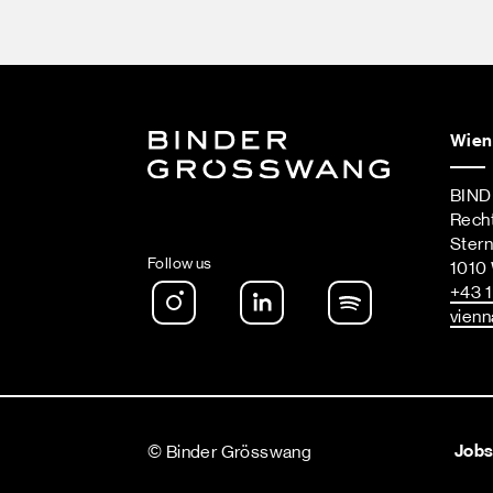
Wien
BIN
Rech
Ster
Follow us
1010
Instagram
LinkedIn
Spotify Podca
+43 1
vienn
Job
© Binder Grösswang