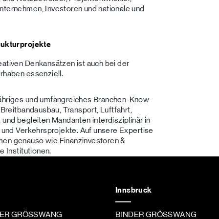
unternehmen, Investoren und nationale und
trukturprojekte
eativen Denkansätzen ist auch bei der
orhaben essenziell.
gjähriges und umfangreiches Branchen-Know-
 Breitbandausbau, Transport, Luftfahrt,
 und begleiten Mandanten interdisziplinär in
- und Verkehrsprojekte. Auf unsere Expertise
hmen genauso wie Finanzinvestoren &
e Institutionen.
Innsbruck
DER GRÖSSWANG
BINDER GRÖSSWANG