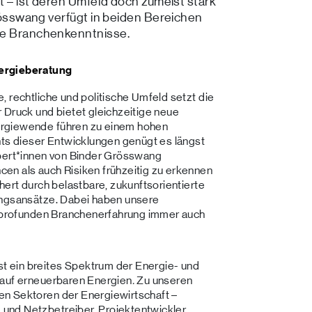
lt – ist deren Umfeld doch zumeist stark
Grösswang verfügt in beiden Bereichen
de Branchenkenntnisse.
nergieberatung
, rechtliche und politische Umfeld setzt die
 Druck und bietet gleichzeitige neue
ergiewende führen zu einem hohen
hts dieser Entwicklungen genügt es längst
xpert*innen von Binder Grösswang
en als auch Risiken frühzeitig zu erkennen
hert durch belastbare, zukunftsorientierte
ungsansätze. Dabei haben unsere
nd profunden Branchenerfahrung immer auch
 ein breites Spektrum der Energie- und
 auf erneuerbaren Energien
.
Zu unseren
en Sektoren der Energiewirtschaft –
und Netzbetreiber, Projektentwickler,