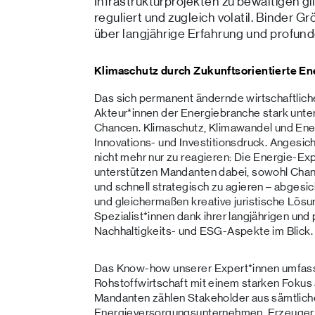
Infrastrukturprojekten zu bewältigen gi
reguliert und zugleich volatil. Binder 
über langjährige Erfahrung und profun
Klimaschutz durch Zukunftsorientierte E
Das sich permanent ändernde wirtschaftliche
Akteur*innen der Energiebranche stark unter
Chancen. Klimaschutz, Klimawandel und En
Innovations- und Investitionsdruck. Angesic
nicht mehr nur zu reagieren: Die Energie-E
unterstützen Mandanten dabei, sowohl Chanc
und schnell strategisch zu agieren – abgesic
und gleichermaßen kreative juristische Lös
Spezialist*innen dank ihrer langjährigen u
Nachhaltigkeits- und ESG-Aspekte im Blick.
Das Know-how unserer Expert*innen umfasst
Rohstoffwirtschaft mit einem starken Fokus
Mandanten zählen Stakeholder aus sämtlich
Energieversorgungsunternehmen, Erzeuger, 