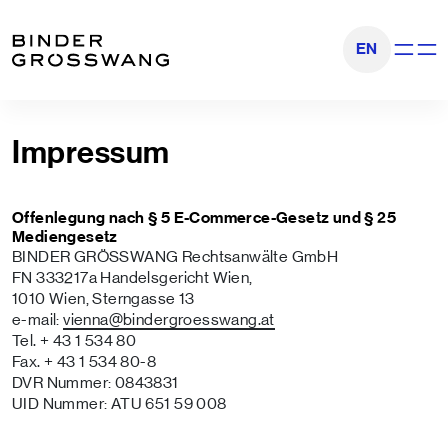
Zum Inhalt
Zum Footer
EN
Navigati
Impressum
Offenlegung nach § 5 E-Commerce-Gesetz und § 25
Mediengesetz
BINDER GRÖSSWANG Rechtsanwälte GmbH
FN 333217a Handelsgericht Wien,
1010 Wien, Sterngasse 13
e-mail:
vienna
@bindergroesswang
.at
Tel. + 43 1 534 80
Fax. + 43 1 534 80-8
DVR Nummer: 0843831
UID Nummer: ATU 651 59 008