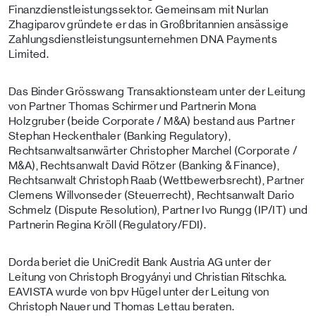
Finanzdienstleistungssektor. Gemeinsam mit Nurlan
Zhagiparov gründete er das in Großbritannien ansässige
Zahlungsdienstleistungsunternehmen DNA Payments
Limited.
Das Binder Grösswang Transaktionsteam unter der Leitung
von Partner Thomas Schirmer und Partnerin Mona
Holzgruber (beide Corporate / M&A) bestand aus Partner
Stephan Heckenthaler (Banking Regulatory),
Rechtsanwaltsanwärter Christopher Marchel (Corporate /
M&A), Rechtsanwalt David Rötzer (Banking & Finance),
Rechtsanwalt Christoph Raab (Wettbewerbsrecht), Partner
Clemens Willvonseder (Steuerrecht), Rechtsanwalt Dario
Schmelz (Dispute Resolution), Partner Ivo Rungg (IP/IT) und
Partnerin Regina Kröll (Regulatory/FDI).
Dorda beriet die UniCredit Bank Austria AG unter der
Leitung von Christoph Brogyányi und Christian Ritschka.
EAVISTA wurde von bpv Hügel unter der Leitung von
Christoph Nauer und Thomas Lettau beraten.