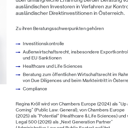
ausländischen Investoren in Verfahren zur Kontro
ausländischer Direktinvestitionen in Österreich.
Zu ihren Beratungsschwerpunkten gehören
Investitionskontrolle
Außenwirtschaftsrecht, insbesondere Exportkontrol
und EU Sanktionen
Healthcare und Life Sciences
Beratung zum öffentlichen Wirtschaftsrecht im Ra
von Due Diligences und beim Markteintritt in Österr
Compliance
Regina Kröll wird von Chambers Europe (2024) als "Up
Coming" (Public Law: General), von Chambers Europe
(2025) als “Potential” (Healthcare & Life Sciences) und
Legal 500 (2026) als „Next Generation Partner“
(Administrative Law and Public Sector) geführt.