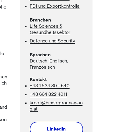
FDI und Exportkontrolle
lle
Branchen
Life Sciences &
Gesundheitssektor
Defence und Security
le
Sprachen
Deutsch,
Englisch,
Französisch
hmen
Kontakt
eich
+43 1 534 80 - 540
+43 664 822 4011
kroell
@bindergroesswan
 and
g
.at
 von
LinkedIn