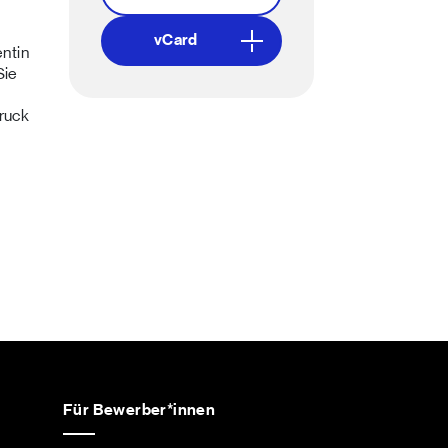
vCard
entin
Sie
bruck
Für Bewerber*innen