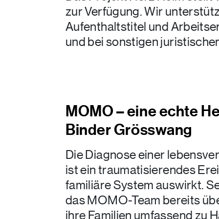
zur Verfügung. Wir unterstüt
Aufenthaltstitel und Arbeitse
und bei sonstigen juristisch
MOMO – eine echte He
Binder Grösswang
Die Diagnose einer lebensve
ist ein traumatisierendes Ere
familiäre System auswirkt. S
das MOMO-Team bereits übe
ihre Familien umfassend zu H