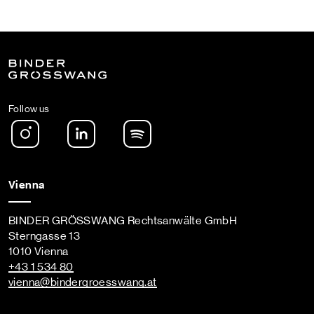
Follow us
Instagram
LinkedIn
Spotify Podcast
Vienna
BINDER GRÖSSWANG Rechtsanwälte GmbH
Sterngasse 13
1010 Vienna
+43 1 534 80
vienna
@bindergroesswang
.at