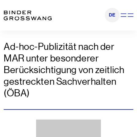
Go to content
Go to footer
DE
Show na
Ad-hoc-Publizität nach der
MAR unter besonderer
Berücksichtigung von zeitlich
gestreckten Sachverhalten
(ÖBA)