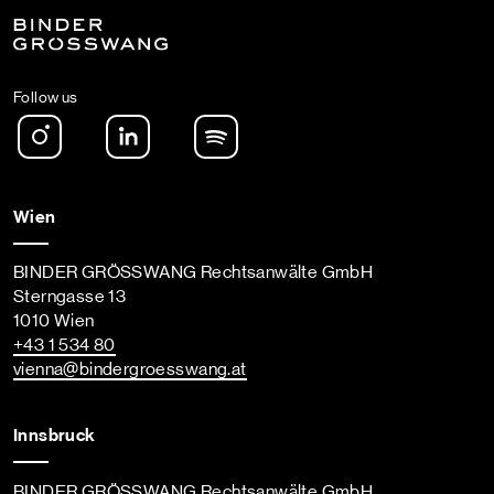
Follow us
Instagram
LinkedIn
Spotify Podcast
Wien
BINDER GRÖSSWANG Rechtsanwälte GmbH
Sterngasse 13
1010 Wien
+43 1 534 80
vienna
@bindergroesswang
.at
Innsbruck
BINDER GRÖSSWANG Rechtsanwälte GmbH