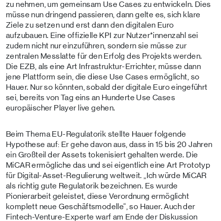
zu nehmen, um gemeinsam Use Cases zu entwickeln. Dies
müsse nun dringend passieren, dann gelte es, sich klare
Ziele zu setzen und erst dann den digitalen Euro
aufzubauen. Eine offizielle KPI zur Nutzer*innenzahl sei
zudem nicht nur einzuführen, sondern sie müsse zur
zentralen Messlatte für den Erfolg des Projekts werden.
Die EZB, als eine Art Infrastruktur-Errichter, müsse dann
jene Plattform sein, die diese Use Cases ermöglicht, so
Hauer. Nur so könnten, sobald der digitale Euro eingeführt
sei, bereits von Tag eins an Hunderte Use Cases
europäischer Player live gehen.
Beim Thema EU-Regulatorik stellte Hauer folgende
Hypothese auf: Er gehe davon aus, dass in 15 bis 20 Jahren
ein Großteil der Assets tokenisiert gehalten werde. Die
MiCAR ermögliche das und sei eigentlich eine Art Prototyp
für Digital-Asset-Regulierung weltweit. „Ich würde MiCAR
als richtig gute Regulatorik bezeichnen. Es wurde
Pionierarbeit geleistet, diese Verordnung ermöglicht
komplett neue Geschäftsmodelle“, so Hauer. Auch der
Fintech-Venture-Experte warf am Ende der Diskussion