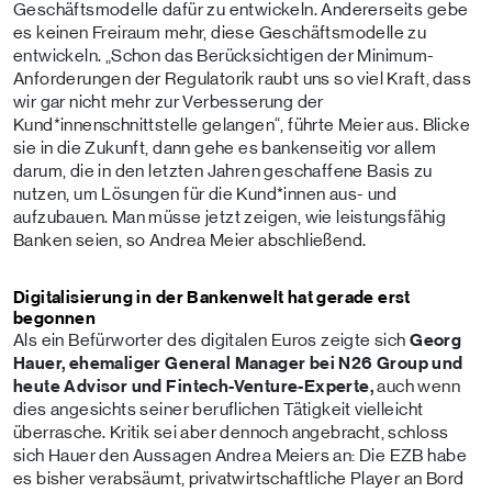
Geschäftsmodelle dafür zu entwickeln. Andererseits gebe
es keinen Freiraum mehr, diese Geschäftsmodelle zu
entwickeln. „Schon das Berücksichtigen der Minimum-
Anforderungen der Regulatorik raubt uns so viel Kraft, dass
wir gar nicht mehr zur Verbesserung der
Kund*innenschnittstelle gelangen“, führte Meier aus. Blicke
sie in die Zukunft, dann gehe es bankenseitig vor allem
darum, die in den letzten Jahren geschaffene Basis zu
nutzen, um Lösungen für die Kund*innen aus- und
aufzubauen. Man müsse jetzt zeigen, wie leistungsfähig
Banken seien, so Andrea Meier abschließend.
Digitalisierung in der Bankenwelt hat gerade erst
begonnen
Als ein Befürworter des digitalen Euros zeigte sich
Georg
Hauer,
ehemaliger General Manager bei N26 Group und
heute Advisor und Fintech-Venture-Experte,
auch wenn
dies angesichts seiner beruflichen Tätigkeit vielleicht
überrasche. Kritik sei aber dennoch angebracht, schloss
sich Hauer den Aussagen Andrea Meiers an: Die EZB habe
es bisher verabsäumt, privatwirtschaftliche Player an Bord