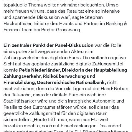
topaktuelle Thema wollten wir näher beleuchten. Umso
mehr freuen wir uns, dass das Resultat eine so intensive
und spannende Diskussion war“, sagte Stephan
Heckenthaler, Initiator des Events und Partner im Banking &
Finance Team bei Binder Grösswang.
Ein zentraler Punkt der Panel-Diskussion
war die Rolle
eines potenziell wegweisenden Akteurs im
Zahlungsverkehr: des digitalen Euros.
Die vielfach negative
Sicht auf das geplante zusätzliche digitale Zahlungsmittel
konnte
Petia Niederländer, Direktorin der Hauptabteilung
Zahlungsverkehr, Risikoüberwachung und
Finanzbildung, Oesterreichische Nationalbank,
nicht
nachvollziehen, denn die Vorteile lägen auf der Hand: Neben
der Tatsache, dass der digitale Euro ein wichtiger
Stabilitätsanker wäre und die strategische Autonomie und
Resilienz des Euroraums stärken würde, soll dieser das
gesetzliche Zahlungsmittel für den digitalen Raum
sicherstellen. „Heute trifft man, wenn man EU-weit
bezahlen möchte, noch auf Einschränkungen. Das ändert
sich durch den digitalen Euro: Alle EU-Bürger*innen könnten