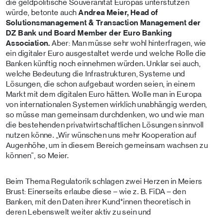
die geldpolitische Souveränität Europas unterstützen
würde, betonte auch
Andrea Meier,
Head of
Solutionsmanagement & Transaction Management der
DZ Bank und Board Member der Euro Banking
Association.
Aber: Man müsse sehr wohl hinterfragen, wie
ein digitaler Euro ausgestaltet werde und welche Rolle die
Banken künftig noch einnehmen würden. Unklar sei auch,
welche Bedeutung die Infrastrukturen, Systeme und
Lösungen, die schon aufgebaut worden seien, in einem
Markt mit dem digitalen Euro hätten. Wolle man in Europa
von internationalen Systemen wirklich unabhängig werden,
so müsse man gemeinsam durchdenken, wo und wie man
die bestehenden privatwirtschaftlichen Lösungen sinnvoll
nutzen könne. „Wir wünschen uns mehr Kooperation auf
Augenhöhe, um in diesem Bereich gemeinsam wachsen zu
können“, so Meier.
Beim Thema Regulatorik schlagen zwei Herzen in Meiers
Brust: Einerseits erlaube diese – wie z. B. FiDA – den
Banken, mit den Daten ihrer Kund*innen theoretisch in
deren Lebenswelt weiter aktiv zu sein und