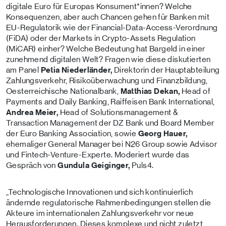
digitale Euro für Europas Konsument*innen? Welche
Konsequenzen, aber auch Chancen gehen für Banken mit
EU-Regulatorik wie der Financial-Data-Access-Verordnung
(FiDA) oder der Markets in Crypto-Assets Regulation
(MiCAR) einher? Welche Bedeutung hat Bargeld in einer
zunehmend digitalen Welt? Fragen wie diese diskutierten
am Panel
Petia Niederländer,
Direktorin der Hauptabteilung
Zahlungsverkehr, Risikoüberwachung und Finanzbildung,
Oesterreichische Nationalbank,
Matthias Dekan,
Head of
Payments and Daily Banking, Raiffeisen Bank International,
Andrea Meier,
Head of Solutionsmanagement &
Transaction Management der DZ Bank und Board Member
der Euro Banking Association, sowie
Georg Hauer,
ehemaliger General Manager bei N26 Group sowie Advisor
und Fintech-Venture-Experte. Moderiert wurde das
Gespräch von
Gundula Geiginger,
Puls4.
„Technologische Innovationen und sich kontinuierlich
ändernde regulatorische Rahmenbedingungen stellen die
Akteure im internationalen Zahlungsverkehr vor neue
Herausforderungen. Dieses komplexe und nicht zuletzt