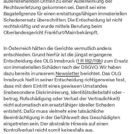
außenstehenden Dritten zu einer Außenwirkung der
Rechtsverletzung gekommen sei. Damit sei eine
Bagatellgrenze für einen erstattungsfähigen immateriellen
Schadenersatz überschritten. Die Entscheidung ist nicht
rechtskräftig und wurde mittels Berufung beim
Oberlandesgericht Frankfurt/Main bekämpft.
In Österreich hätten die Gerichte vermutlich anders
entschieden. Grund hierfür ist die jüngst ergangene
Entscheidung des OLG Innsbruck (
1 R 182/19b
) zum Ersatz
von immateriellen Schäden nach der DSGVO. Wir haben
dazu bereits in unserem
Newsletter
berichtet. Das OLG
Innsbruck hielt in seiner Entscheidung richtigerweise fest,
dass mit dem Eintritt eines gewissen Umstandes
(insbesondere Diskriminierung, Identitätsdiebstahl oder -
betrug, Rufschädigung oder Verlust der Vertraulichkeit)
nicht automatisch ein ersatzfähiger ideeller Schaden
entsteht. Dafür muss vielmehr eine tatsächliche
Beeinträchtigung in der Gefühlswelt des Geschädigten
eingetreten sein. Der abstrakte Hinweis auf einen
Kontrollverlust reicht somit keinesfalls aus.