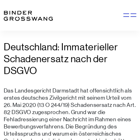
Zum Inhalt
Zum Footer
Navigati
Deutschland: Immaterieller
Schadenersatz nach der
DSGVO
Das Landesgericht Darmstadt hat offensichtlich als
erstes deutsches Zivilgericht mit seinem Urteil vom
26. Mai 2020 (13 O 244/19) Schadensersatz nach Art.
82 DSGVO zugesprochen. Grund war die
Fehladressierung einer Nachricht im Rahmen eines
Bewerbungsverfahrens. Die Begründung des
Urteilsspruchs und warum ein österreichisches