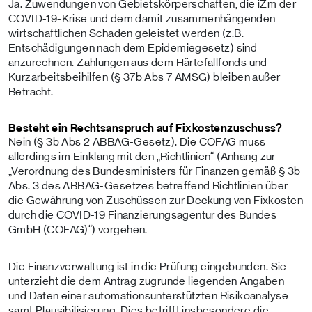
Ja. Zuwendungen von Gebietskörperschaften, die iZm der
COVID-19-Krise und dem damit zusammenhängenden
wirtschaftlichen Schaden geleistet werden (z.B.
Entschädigungen nach dem Epidemiegesetz) sind
anzurechnen. Zahlungen aus dem Härtefallfonds und
Kurzarbeitsbeihilfen (§ 37b Abs 7 AMSG) bleiben außer
Betracht.
Besteht ein Rechtsanspruch auf Fixkostenzuschuss?
Nein (§ 3b Abs 2 ABBAG-Gesetz). Die COFAG muss
allerdings im Einklang mit den „Richtlinien“ (Anhang zur
„Verordnung des Bundesministers für Finanzen gemäß § 3b
Abs. 3 des ABBAG-Gesetzes betreffend Richtlinien über
die Gewährung von Zuschüssen zur Deckung von Fixkosten
durch die COVID-19 Finanzierungsagentur des Bundes
GmbH (COFAG)“) vorgehen.
Die Finanzverwaltung ist in die Prüfung eingebunden. Sie
unterzieht die dem Antrag zugrunde liegenden Angaben
und Daten einer automationsunterstützten Risikoanalyse
samt Plausibilisierung. Dies betrifft insbesondere die