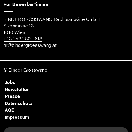
Für Bewerber*innen
BINDER GRÖSSWANG Rechtsanwälte GmbH
Sterngasse 13
1010 Wien
+43 1 534 80 - 618
hr
@bindergroesswang
.at
© Binder Grösswang
Jobs
Newsletter
Presse
Datenschutz
AGB
Impressum
Nach oben