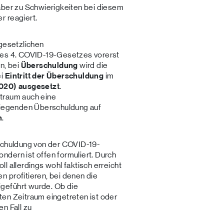
aber zu Schwierigkeiten bei diesem
r reagiert.
 gesetzlichen
des 4. COVID-19-Gesetzes vorerst
n, bei
Überschuldung
wird die
ei
Eintritt der Überschuldung
im
2020) ausgesetzt
.
traum auch eine
rliegenden Überschuldung auf
n
.
rschuldung von der COVID-19-
dern ist offen formuliert. Durch
l allerdings wohl faktisch erreicht
 profitieren, bei denen die
geführt wurde. Ob die
en Zeitraum eingetreten ist oder
n Fall zu