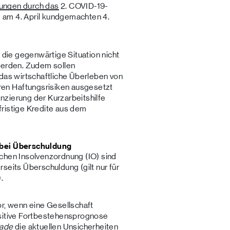
llungen durch
das
2. COVID-19-
 am 4. April kundgemachten 4.
h die gegenwärtige Situation nicht
werden. Zudem sollen
 das wirtschaftliche Überleben von
en Haftungsrisiken ausgesetzt
nzierung der Kurzarbeitshilfe
fristige Kredite aus dem
 bei Überschuldung
chen Insolvenzordnung (IO) sind
seits Überschuldung (gilt nur für
.
or, wenn eine Gesellschaft
ositive Fortbestehensprognose
rade
die aktuellen Unsicherheiten