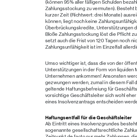
(können 95% aller fälligen Schulden bezahl
Zahlungsstockung zu vermuten). Besteht b
kurzer Zeit (Richtwert: drei Monate) ausre
können, liegt noch keine Zahlungsunfähigke
Überbrückungskredite, Unterstützungen de
Bloße Zahlungsstockung löst die Pflicht zu
setzt auch die Frist von 120 Tagen noch ni
Zahlungsunfähigkeit ist im Einzelfall allerdin
Umso wichtiger ist, dass die von der öffe
Unterstützungen in der Form von liquiden M
Unternehmen ankommen! Ansonsten werden
gezwungen werden, zumal in diesem Fall d
geltende Haftungsbefreiung für Geschäftsle
vorsichtige Geschäftsleiter sich wohl eher 
eines Insolvenzantrags entscheiden werd
Haftungsentfall für die Geschäftsleiter
Ab Eintritt eines Insolvenzgrundes besteht
sogenannte gesellschaftsrechtliche Zahlu
Zeitpunkt de facto nur mehr Zahlungen, di