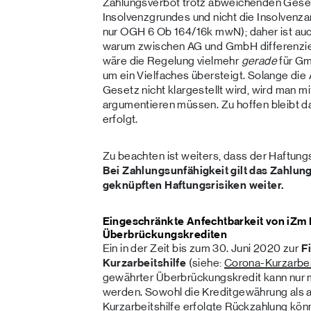
Zahlungsverbot trotz abweichenden Gesetz
Insolvenzgrundes und nicht die Insolvenzan
nur OGH 6 Ob 164/16k mwN); daher ist auch 
warum zwischen AG und GmbH differenziert
wäre die Regelung vielmehr
gerade
für Gm
um ein Vielfaches übersteigt. Solange d
Gesetz nicht klargestellt wird, wird man 
argumentieren müssen. Zu hoffen bleibt da
erfolgt.
Zu beachten ist weiters, dass der Haftungs
Bei Zahlungsunfähigkeit gilt das Zahlung
geknüpften Haftungsrisiken weiter.
Eingeschränkte Anfechtbarkeit von iZm
Überbrückungskrediten
Ein in der Zeit bis zum 30. Juni 2020 zur
F
Kurzarbeitshilfe
(siehe:
Corona-Kurzarbei
gewährter Überbrückungskredit kann nur 
werden. Sowohl die Kreditgewährung als au
Kurzarbeitshilfe erfolgte Rückzahlung kön