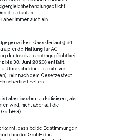
ubigergleichbehandlungspflicht
Damit bedeuten
er aber immer auch ein
gegenwirken, dass die laut § 84
knüpfende
Haftung
für AG-
ng der Insolvenzantragspflicht
bei
rz bis 30. Juni 2020) entfällt
.
 die Überschuldung bereits vor
ben), rein nach dem Gesetzestext
ch unbedingt gelten.
ist aber insofern zu kritisieren, als
n wird, nicht aber auf die
 2 GmbHG).
 anerkannt, dass beide Bestimmungen
auch bei der GmbH das