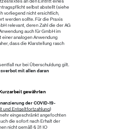
estextes an den Eintritt eines
tragspflicht selbst abstellt (siehe
vorliegend nicht ersichtlich,
 werden sollte. Für die Praxis
bH relevant, deren Zahl die der AG
ie Anwendung auch für GmbH im
mit einer analogen Anwendung
her, dass die Klarstellung rasch
entfall nur bei Überschuldung gilt.
sverbot mit allen daran
 Kurzarbeit gewährten
inanzierung der COVID-19-
t und Entgeltfortzahlung
)
mehr eingeschränkt angefochten
ch die sofort nach Erhalt der
nen nicht gemäß § 31 IO