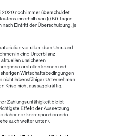
i 2020 noch immer überschuldet
ätestens innerhalb von (i) 60 Tagen
 nach Eintritt der Überschuldung, je
materialien vor allem dem Umstand
ehmen in eine Unterbilanz
r aktuellen unsicheren
sprognose erstellen können und
bisherigen Wirtschaftsbedingungen
on nicht lebensfähiger Unternehmen
n Krise nicht aussagekräftig.
ner Zahlungsunfähigkeit bleibt
wichtigste Effekt der Aussetzung
fte daher der korrespondierende
iehe auch weiter unten).