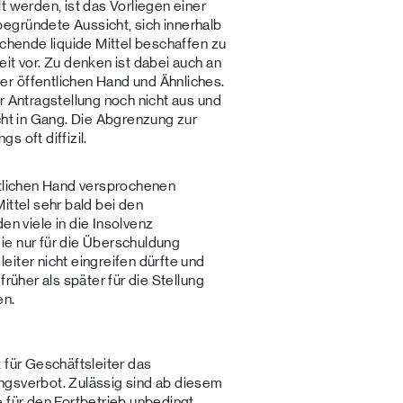
t werden, ist das Vorliegen einer
egründete Aussicht, sich innerhalb
ichende liquide Mittel beschaffen zu
it vor. Zu denken ist dabei auch an
r öffentlichen Hand und Ähnliches.
r Antragstellung noch nicht aus und
cht in Gang. Die Abgrenzung zur
gs oft diffizil.
ntlichen Hand versprochenen
ittel sehr bald bei den
 viele in die Insolvenz
ie nur für die Überschuldung
iter nicht eingreifen dürfte und
früher als später für die Stellung
en.
 für Geschäftsleiter das
ngsverbot. Zulässig sind ab diesem
e für den Fortbetrieb unbedingt