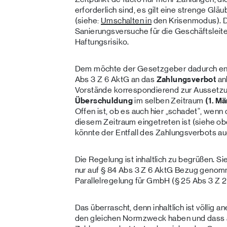
erforderlich sind, es gilt eine strenge Glä
(siehe:
Umschalten
in
den Krisenmodus). 
Sanierungsversuche für die Geschäftsleit
Haftungsrisiko.
Dem möchte der Gesetzgeber dadurch ent
Abs 3 Z 6 AktG an das
Zahlungsverbot
an
Vorstände korrespondierend zur Aussetzu
Überschuldung
im selben Zeitraum
(1. Mä
Offen ist, ob es auch hier „schadet“, wenn
diesem Zeitraum eingetreten ist (siehe o
könnte der Entfall des Zahlungsverbots au
Die Regelung ist inhaltlich zu begrüßen. Sie 
nur auf § 84 Abs 3 Z 6 AktG Bezug genomme
Parallelregelung für GmbH (§ 25 Abs 3 Z
Das überrascht, denn inhaltlich ist völlig
den gleichen Normzweck haben und dass 