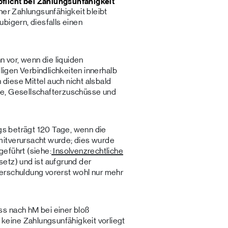
flicht bei Zahlungsunfähigkeit
ner Zahlungsunfähigkeit bleibt
bigern, diesfalls einen
n vor, wenn die liquiden
lligen Verbindlichkeiten innerhalb
iese Mittel auch nicht alsbald
te, Gesellschafterzuschüsse und
ags beträgt 120 Tage, wenn die
itverursacht wurde; dies wurde
eführt (siehe:
Insolvenzrechtliche
etz) und ist aufgrund der
erschuldung vorerst wohl nur mehr
s nach hM bei einer bloß
eine Zahlungsunfähigkeit vorliegt