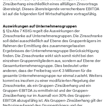
Zinsüberhang einschließlich eines allfälligen Zinsvortrags
übersteigt. Dieses übersteigende verrechenbare EBITDA
ist auf die folgenden fünf Wirtschaftsjahre vortragsfähig.
Auswirkungen auf Unternehmensgruppen
§ 12a Abs 7 KStG regelt die Auswirkungen der
Zinsschranke auf Unternehmensgruppen. Die Zinsschranke
soll dabei ausschließlich auf Ebene des Gruppenträgers im
Rahmen der Ermittlung des zusammengefassten
Ergebnisses der Unternehmensgruppe Berücksichtigung
finden. Die Zinsschranke wirkt sich somit nicht bei den
einzelnen Gruppenmitgliedern aus, sondern auf Ebene der
Gesamtunternehmensgruppe. Dies bedeutet unter
anderen, dass der Freibetrag von € 3 Millionen für die
gesamte Unternehmensgruppe nur einmal zusteht. Weiters
kommt es insofern zu einer modifizierten Regelung der
Zinsschranke, als ein Gruppen-Zinsüberhang und ein
Gruppen-EBITDA zu ermitteln ist und der Gruppen-
Zinsüberhang nur im Ausmaß von 30% des Gruppen-
EBITDA abzugsfähig ist. Als Gruppen-Zinsüberhang gilt der
Nettozinsaufwand des Gruppenträgers und der