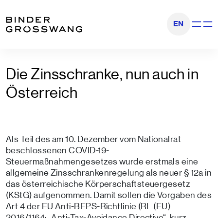
Zum Inhalt
Zum Footer
EN
Navigati
Die Zinsschranke, nun auch in
Österreich
Als Teil des am 10. Dezember vom Nationalrat
beschlossenen COVID-19-
Steuermaßnahmengesetzes wurde erstmals eine
allgemeine Zinsschrankenregelung als neuer § 12a in
das österreichische Körperschaftsteuergesetz
(KStG) aufgenommen. Damit sollen die Vorgaben des
Art 4 der EU Anti-BEPS-Richtlinie (RL (EU)
2016/1164; „Anti-Tax-Avoidance Directive“, kurz