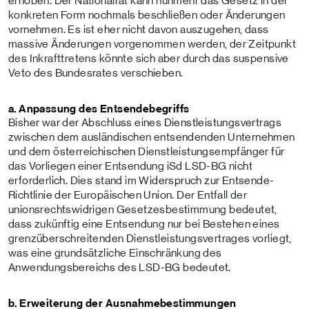
erhoben. Der Nationalrat kann nunmehr das Gesetz in der
konkreten Form nochmals beschließen oder Änderungen
vornehmen. Es ist eher nicht davon auszugehen, dass
massive Änderungen vorgenommen werden, der Zeitpunkt
des Inkrafttretens könnte sich aber durch das suspensive
Veto des Bundesrates verschieben.
a. Anpassung des Entsendebegriffs
Bisher war der Abschluss eines Dienstleistungsvertrags
zwischen dem ausländischen entsendenden Unternehmen
und dem österreichischen Dienstleistungsempfänger für
das Vorliegen einer Entsendung iSd LSD-BG nicht
erforderlich. Dies stand im Widerspruch zur Entsende-
Richtlinie der Europäischen Union. Der Entfall der
unionsrechtswidrigen Gesetzesbestimmung bedeutet,
dass zukünftig eine Entsendung nur bei Bestehen eines
grenzüberschreitenden Dienstleistungsvertrages vorliegt,
was eine grundsätzliche Einschränkung des
Anwendungsbereichs des LSD-BG bedeutet.
b. Erweiterung der Ausnahmebestimmungen