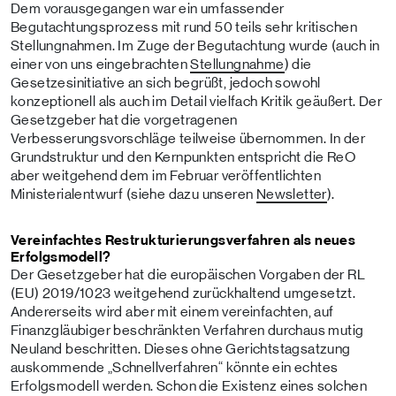
Dem vorausgegangen war ein umfassender
Begutachtungsprozess mit rund 50 teils sehr kritischen
Stellungnahmen. Im Zuge der Begutachtung wurde (auch in
einer von uns eingebrachten
Stellungnahme
) die
Gesetzesinitiative an sich begrüßt, jedoch sowohl
konzeptionell als auch im Detail vielfach Kritik geäußert. Der
Gesetzgeber hat die vorgetragenen
Verbesserungsvorschläge teilweise übernommen. In der
Grundstruktur und den Kernpunkten entspricht die ReO
aber weitgehend dem im Februar veröffentlichten
Ministerialentwurf (siehe dazu unseren
Newsletter
).
Vereinfachtes Restrukturierungsverfahren als neues
Erfolgsmodell?
Der Gesetzgeber hat die europäischen Vorgaben der RL
(EU) 2019/1023 weitgehend zurückhaltend umgesetzt.
Andererseits wird aber mit einem vereinfachten, auf
Finanzgläubiger beschränkten Verfahren durchaus mutig
Neuland beschritten. Dieses ohne Gerichtstagsatzung
auskommende „Schnellverfahren“ könnte ein echtes
Erfolgsmodell werden. Schon die Existenz eines solchen