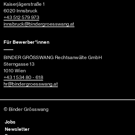
Kaiserjägerstraße 1
6020 Innsbruck
+43 512 579 973
innsbruck
@bindergroesswang
.at
Für Bewerber*innen
BINDER GRÖSSWANG Rechtsanwälte GmbH
Sterngasse 13
1010 Wien
+43 1 534 80 - 618
hr
@bindergroesswang
.at
© Binder Grösswang
Jobs
Newsletter