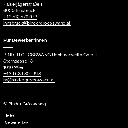
Kaiserjägerstraße 1
6020 Innsbruck
+43 512 579 973
innsbruck
@bindergroesswang
.at
Für Bewerber*innen
BINDER GRÖSSWANG Rechtsanwälte GmbH
Sterngasse 13
1010 Wien
+43 1 534 80 - 618
hr
@bindergroesswang
.at
© Binder Grösswang
Jobs
Newsletter