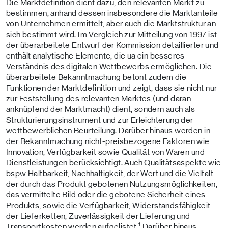
Die Marktdefinition dient dazu, den relevanten Markt zu
bestimmen, anhand dessen insbesondere die Marktanteile
von Unternehmen ermittelt, aber auch die Marktstruktur an
sich bestimmt wird. Im Vergleich zur Mitteilung von 1997 ist
der überarbeitete Entwurf der Kommission detaillierter und
enthält analytische Elemente, die ua ein besseres
Verständnis des digitalen Wettbewerbs ermöglichen. Die
überarbeitete Bekanntmachung betont zudem die
Funktionen der Marktdefinition und zeigt, dass sie nicht nur
zur Feststellung des relevanten Marktes (und daran
anknüpfend der Marktmacht) dient, sondern auch als
Strukturierungsinstrument und zur Erleichterung der
wettbewerblichen Beurteilung. Darüber hinaus werden in
der Bekanntmachung nicht-preisbezogene Faktoren wie
Innovation, Verfügbarkeit sowie Qualität von Waren und
Dienstleistungen berücksichtigt. Auch Qualitätsaspekte wie
bspw Haltbarkeit, Nachhaltigkeit, der Wert und die Vielfalt
der durch das Produkt gebotenen Nutzungsmöglichkeiten,
das vermittelte Bild oder die gebotene Sicherheit eines
Produkts, sowie die Verfügbarkeit, Widerstandsfähigkeit
der Lieferketten, Zuverlässigkeit der Lieferung und
1
Transportkosten werden aufgelistet.
Darüber hinaus