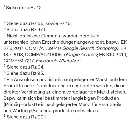
1
Siehe dazu Rz 12.
2
Siehe dazu Rz 55, sowie Rz 16.
3
Siehe dazu Rz 97 f.
4
Nicht-preisliche Elemente wurden bereits in
unterschiedlichen Entscheidungen angewendet, bspw: EK
27.6.2017, COMP/AT.39740
Google Search (Shopping)
; EK
18.7.2018, COMP/AT.40099,
Google Android
; EK 3.10.2014,
COMP/M.7217,
Facebook WhatsApp
.
5
Siehe dazu Rz 94.
6
Siehe dazu Rz 95.
7
Ein Anschlussmarkt ist ein nachgelagerter Markt, auf dem
Produkte oder Dienstleistungen angeboten werden, die in
direkter Verbindung zu einem vorgelagerten Markt stehen.
Bspw kann sich bei bestimmten langlebigen Produkten
(Primärprodukt) ein nachgelagerter Markt für Ersatzteile
und Wartung (Sekundärprodukte) entwickeln.
8
Siehe dazu Rz 99 f.