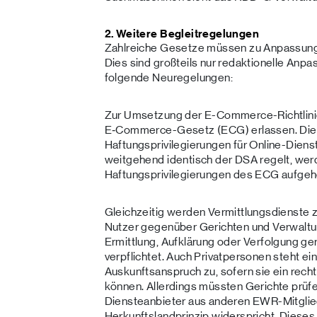
2. Weitere Begleitregelungen
Zahlreiche Gesetze müssen zu Anpassung
Dies sind großteils nur redaktionelle Anp
folgende Neuregelungen:
Zur Umsetzung der E-Commerce-Richtlini
E‑Commerce-Gesetz (ECG) erlassen. Diese
Haftungsprivilegierungen für Online-Diens
weitgehend identisch der DSA regelt, wer
Haftungsprivilegierungen des ECG aufge
Gleichzeitig werden Vermittlungsdienste z
Nutzer gegenüber Gerichten und Verwaltu
Ermittlung, Aufklärung oder Verfolgung ger
verpflichtet. Auch Privatpersonen steht ei
Auskunftsanspruch zu, sofern sie ein rech
können. Allerdings müssten Gerichte prüf
Diensteanbieter aus anderen EWR-Mitglie
Herkunftslandprinzip widerspricht. Dieses