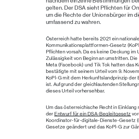
nachdem einzelne Bestimmungen bere
gelten. Der DSA sieht Pflichten für O
um die Rechte der Unionsbürger im di
umfassend zu wahren.
Österreich hatte bereits 2021 ein national
Kommunikationsplattformen‑Gesetz (KoPl‑G
Pflichten vorsah. Da es keine Deckung im 
Zulässigkeit von Beginn an umstritten. Di
Meta (Facebook) und Tik Tok hatten das 
bestätigte mit seinem Urteil vom 9. Nove
KoPl-G mit dem Herkunftslandprinzip der
ist. Aufgrund der gleichlautenden Stellu
dieses Urteil vorhersehbar.
Um das österreichische Recht in Einklang
der
Entwurf für ein DSA-Begleitgesetz
vor
Koordinator-für-digitale-Dienste-Gesetz
Gesetze geändert und das KoPl-G zur Gän