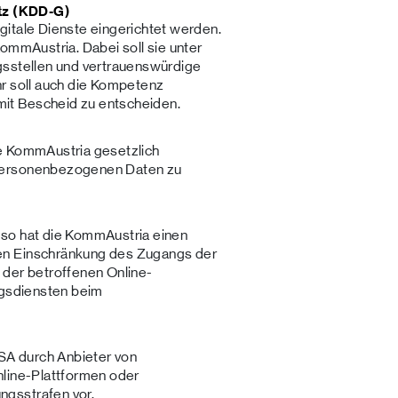
etz (KDD‑G)
gitale Dienste eingerichtet werden.
ommAustria. Dabei soll sie unter
gsstellen und vertrauenswürdige
hr soll auch die Kompetenz
it Bescheid zu entscheiden.
e KommAustria gesetzlich
personenbezogenen Daten zu
 so hat die KommAustria einen
en Einschränkung des Zugangs der
 der betroffenen Online-
ngsdiensten beim
A durch Anbieter von
nline-Plattformen oder
gsstrafen vor.