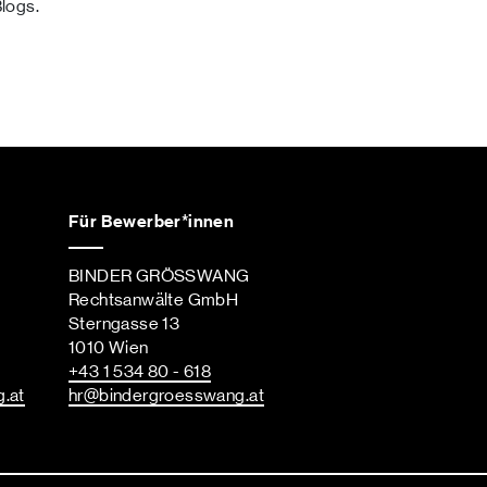
Blogs.
Für Bewerber*innen
BINDER GRÖSSWANG
Rechtsanwälte GmbH
Sterngasse 13
1010 Wien
+43 1 534 80 - 618
g
.at
hr
@bindergroesswang
.at