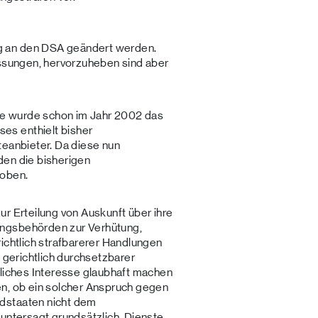
 an den DSA geändert werden.
assungen, hervorzuheben sind aber
e wurde schon im Jahr 2002 das
s enthielt bisher
teanbieter. Da diese nun
den die bisherigen
hoben.
ur Erteilung von Auskunft über ihre
ngsbehörden zur Verhütung,
ichtlich strafbarerer Handlungen
n gerichtlich durchsetzbarer
tliches Interesse glaubhaft machen
en, ob ein solcher Anspruch gegen
dstaaten nicht dem
 untersagt grundsätzlich, Dienste