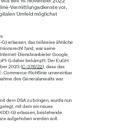
its seit 16. November 2022
nline-Vermittlungsdienste vor,
gitalen Umfeld möglichst
es
) erlassen, das teilweise ähnliche
Unionsrecht fand, war seine
e Internet-Diensteanbieter Google,
KoPl-G daher bekämpft. Der EuGH
mber 2023 (
C-376/22
), dass das
 E-Commerce-Richtlinie unvereinbar
ngnahme des Generalanwalts war
 mit dem DSA zu bringen, wurde nun
gelegt, mit dem ein neues
 (KDD-G) erlassen, bestehende
ze aufgehoben werden soll.