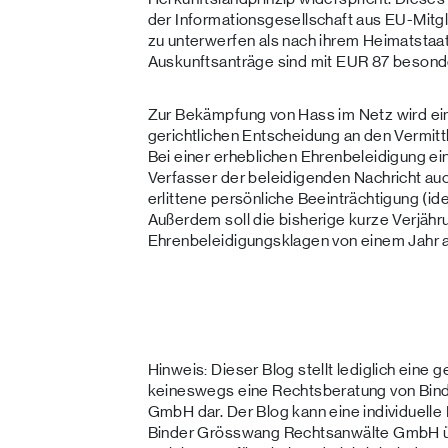
der Informationsgesellschaft aus EU-Mitg
zu unterwerfen als nach ihrem Heimatstaat
Auskunftsanträge sind mit EUR 87 besonde
Zur Bekämpfung von Hass im Netz wird ein
gerichtlichen Entscheidung an den Vermit
Bei einer erheblichen Ehrenbeleidigung ein
Verfasser der beleidigenden Nachricht auc
erlittene persönliche Beeinträchtigung (id
Außerdem soll die bisherige kurze Verjähru
Ehrenbeleidigungsklagen von einem Jahr a
Hinweis: Dieser Blog stellt lediglich eine 
keineswegs eine Rechtsberatung von Bin
GmbH dar. Der Blog kann eine individuelle
Binder Grösswang Rechtsanwälte GmbH üb