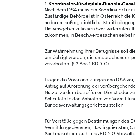
1. Koordinator‑für‑digitale‑Dienste‑Ges
Nach dem DSA muss ein Koordinator für di
Zuständige Behörde ist in Österreich die K
anderem außergerichtliche Streitbeilegun
Hinweisgeber zulassen bzw. widerrufen. I
zukommen, in Beschwerdesachen selbst m
Zur Wahrnehmung ihrer Befugnisse soll di
ermächtigt werden, die entsprechenden 
verarbeiten (§ 3 Abs 1 KDD-G).
Liegen die Voraussetzungen des DSA vor,
Antrag auf Anordnung der vorübergehend
Nutzer zu dem betroffenen Dienst oder zu
Schnittstelle des Anbieters von Vermittlu
Bundesverwaltungsgericht zu stellen.
Für Verstöße gegen Bestimmungen des DS
Vermittlungsdiensten, Hostingdiensten, O
Suchmaschinen sieht das KDD-G Verwaltun