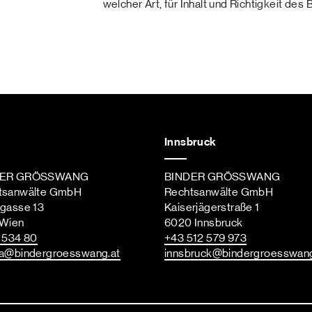
welcher Art, für Inhalt und Richtigkeit des 
Innsbruck
DER GRÖSSWANG
BINDER GRÖSSWANG
tsanwälte GmbH
Rechtsanwälte GmbH
ngasse 13
Kaiserjägerstraße 1
 Wien
6020 Innsbruck
st
 534 80
+43 512 579 973
a
@bindergroesswang
.at
innsbruck
@bindergroesswan