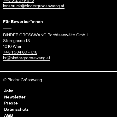
+43 512 579 973
innsbruck
@bindergroesswang
.at
Für Bewerber*innen
BINDER GRÖSSWANG Rechtsanwälte GmbH
Sterngasse 13
1010 Wien
+43 1 534 80 - 618
hr
@bindergroesswang
.at
© Binder Grösswang
Jobs
Newsletter
Presse
Datenschutz
AGB