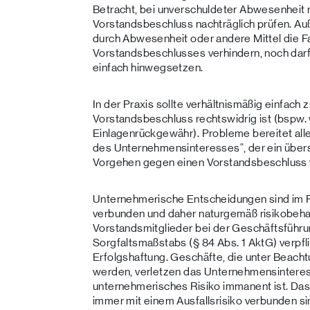
Betracht, bei unverschuldeter Abwesenhei
Vorstandsbeschluss nachträglich prüfen. Au
durch Abwesenheit oder andere Mittel die 
Vorstandsbeschlusses verhindern, noch darf
einfach hinwegsetzen.
In der Praxis sollte verhältnismäßig einfach z
Vorstandsbeschluss rechtswidrig ist (bspw.
Einlagenrückgewähr). Probleme bereitet alle
des Unternehmensinteresses“, der ein übe
Vorgehen gegen einen Vorstandsbeschluss ve
Unternehmerische Entscheidungen sind im Re
verbunden und daher naturgemäß risikobeha
Vorstandsmitglieder bei der Geschäftsführun
Sorgfaltsmaßstabs (§ 84 Abs. 1 AktG) verpfli
Erfolgshaftung. Geschäfte, die unter Beac
werden, verletzen das Unternehmensinteress
unternehmerisches Risiko immanent ist. Das i
immer mit einem Ausfallsrisiko verbunden s