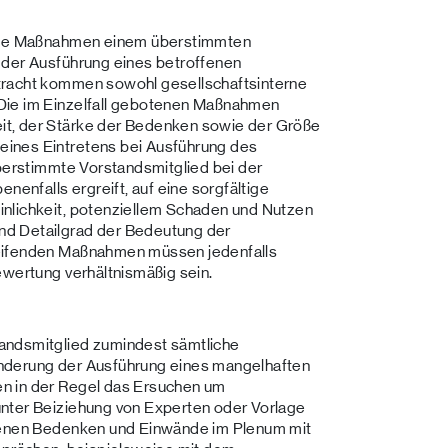
lche Maßnahmen einem überstimmten
 der Ausführung eines betroffenen
tracht kommen sowohl gesellschaftsinterne
Die im Einzelfall gebotenen Maßnahmen
t, der Stärke der Bedenken sowie der Größe
ines Eintretens bei Ausführung des
überstimmte Vorstandsmitglied bei der
nfalls ergreift, auf eine sorgfältige
nlichkeit, potenziellem Schaden und Nutzen
nd Detailgrad der Bedeutung der
reifenden Maßnahmen müssen jedenfalls
ewertung verhältnismäßig sein.
andsmitglied zumindest sämtliche
nderung der Ausführung eines mangelhaften
n in der Regel das Ersuchen um
nter Beiziehung von Experten oder Vorlage
igenen Bedenken und Einwände im Plenum mit