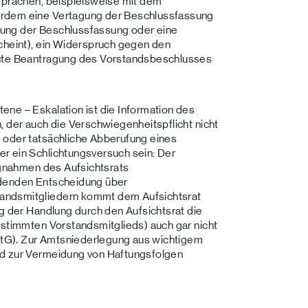
esprächen, beispielsweise mit dem
erdem eine Vertagung der Beschlussfassung
ung der Beschlussfassung oder eine
scheint), ein Widerspruch gegen den
eute Beantragung des Vorstandsbeschlusses
ne – Eskalation ist die Information des
, der auch die Verschwiegenheitspflicht nicht
 oder tatsächliche Abberufung eines
r ein Schlichtungsversuch sein: Der
ungnahmen des Aufsichtsrats
ndenden Entscheidung über
andsmitgliedern kommt dem Aufsichtsrat
ng der Handlung durch den Aufsichtsrat die
rstimmten Vorstandsmitglieds) auch gar nicht
AktG). Zur Amtsniederlegung aus wichtigem
ed zur Vermeidung von Haftungsfolgen