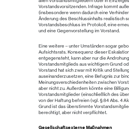
allen Vorstandsmitgliedern oder in Einzelg
Vorstandsvorsitzenden. Infrage kommt auß
(insbesondere wenn dadurch eine Verhinder
Änderung des Beschlussinhalts realistisch 
Vorstandsbeschluss im Protokoll, eine ern
und eine Gegenvorstellung im Vorstand.
Eine weitere – unter Umständen sogar gebote
Aufsichtsrats. Konsequenz dieser Eskalation
entgegensteht, kann aber nur die Androhung
Vorstandsmitglieds aus wichtigem Grund ode
Vorstand hat sich zwar mit Kritik und Stell
auseinanderzusetzen, eine Befugnis zur bi
Meinungsverschiedenheiten zwischen Vorst
aber nicht zu. Außerdem könnte eine Billigu
Vorstandsmitglieder (einschließlich des übe
von der Haftung befreien (vgl. § 84 Abs. 4 
Grund ist das überstimmte Vorstandsmitgli
berechtigt, aber nicht verpflichtet.
Gesellschaftsexterne Maßnahmen