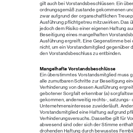
gilt auch bei Vorstandsbeschlüssen: Ein üb
ordnungsgemäß zustande gekommenen und i
zwar aufgrund der organschaftlichen Treuepf
Ausführung pflichtgetreu mitzuwirken. Das 
jedoch dem Risiko einer eigenen Haftung aus
Beseitigung eines mangelhaften Vorstandsb
Ausführung ergreift. Eine Gegenstimme bei d
nicht, um ein Vorstandsmitglied gegenüber d
den Vorstandsbeschluss zu entbinden.
Mangelhafte Vorstandsbeschlüsse
Ein überstimmtes Vorstandsmitglied muss gr
alle zumutbaren Schritte zur Beseitigung e
Verhinderung von dessen Ausführung ergrei
gebotener Sorgfalt erkennbar (a) sorgfaltsw
gekommen, anderweitig rechts-, satzungs- o
Unternehmensinteresse zuwiderläuft. Andern
Vorstandsmitglied eine Haftung aufgrund pfl
Verhinderungsversuchs. Dasselbe gilt für Vo
abwesend sind oder sich der Stimme enthalt
drohenden Haftung durch bewusstes Fernble