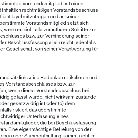
erstimmtes Vorstandsmitglied hat einen
nhaltlich rechtmäßigen Vorstandsbeschluss
licht loyal mitzutragen und an seiner
überstimmte Vorstandsmitglied setzt sich
, wenn es nicht alle zumutbaren Schritte zur
eschlusses bzw. zur Verhinderung seiner
er Beschlussfassung allein reicht jedenfalls
er Gesellschaft von seiner Verantwortung für
undsätzlich seine Bedenken artikulieren und
ines Vorstandsbeschlusses bzw. zur
fen, wenn dieser Vorstandsbeschluss bei
idrig gefasst wurde, nicht wirksam zustande
der gesetzwidrig ist oder (b) dem
falls riskiert das überstimmte
ichtwidriger Unterlassung eines
rstandsmitglieder, die bei Beschlussfassung
en. Eine eigenmächtige Befreiung von der
iben oder Stimmenthaltung kommt nicht in