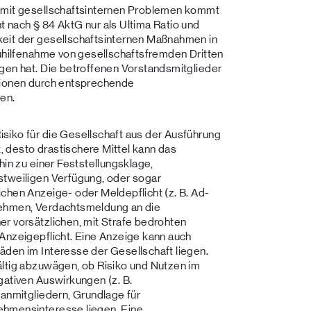
r mit gesellschaftsinternen Problemen kommt
 nach § 84 AktG nur als Ultima Ratio und
eit der gesellschaftsinternen Maßnahmen in
Zuhilfenahme von gesellschaftsfremden Dritten
gen hat. Die betroffenen Vorstandsmitglieder
tionen durch entsprechende
len.
siko für die Gesellschaft aus der Ausführung
 desto drastischere Mittel kann das
hin zu einer Feststellungsklage,
stweiligen Verfügung, oder sogar
chen Anzeige- oder Meldepflicht (z. B. Ad-
nehmen, Verdachtsmeldung an die
r vorsätzlichen, mit Strafe bedrohten
Anzeigepflicht. Eine Anzeige kann auch
äden im Interesse der Gesellschaft liegen.
ältig abzuwägen, ob Risiko und Nutzen im
gativen Auswirkungen (z. B.
ganmitgliedern, Grundlage für
ehmensinteresse liegen. Eine