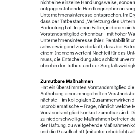
nicht eine einzelne Handlungsweise, sondern
entgegenstehende Handlungsoptionen sorg
Unternehmensinteresse entsprechen. Im Erg
dass der Tatbestand „Verletzung des Unter
Bedeutung hat. In jenen Fällen, in denen ei
Vorstandsmitglied erkennbar – mit hoher Wa
Unternehmensinteresse (hier: Rentabilität
schwerwiegend zuwiderläuft, dass bei Betra
einem (nennenswerten) Nachteil für das U
muss, die Entscheidung also schlicht unvertre
ohnehin der Tatbestand der Sorgfaltswidrigkei
Zumutbare Maßnahmen
Hat ein überstimmtes Vorstandsmitglied die 
Aufhebung eines mangelhaften Vorstandsbesch
nächste – im kollegialen Zusammenwirken de
unproblematische – Frage, nämlich welch
Vorstandsmitglied konkret zumutbar sind. Di
zu niederschwellige Maßnahmen befreien da
der Haftung, zu weitgehende Maßnahmen kön
und die Gesellschaft (mitunter erheblich) sc