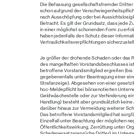
Die Befassung gesellschaftsfremder Dritte
schon aufgrund der Verschwiegenheitspflicht
nach Ausschöpfung oder bei Aussichtslosigk
Betracht. Es gilt der Grundsatz, dass jede 
in einer möglichst schonenden Form zu erfol
haben jedenfalls den Schutz dieser Informa
Vertraulichkeitsverpflichtungen sicherzustel
Je größer der drohende Schaden oder das Ri
des mangelhaften Vorstandsbeschlusses ist,
betroffene Vorstandsmitglied ergreifen (bis 
gegebenenfalls unter Beantragung einer ein
Strafanzeige). Abgesehen von einer gesetzli
hoc-Meldepflicht bei börsenotierten Unter
Geldwäschestelle oder zur Verhinderung eine
Handlung) besteht aber grundsätzlich keine 
darüber hinaus zur Vermeidung weiterer Sch
Das betroffene Vorstandsmitglied hat sorgf
Einzelfall unter Beachtung der möglichen ne
Öffentlichkeitswirkung, Zerrüttung unter Or
Schadenersatzansprüche Dritter) im Untern