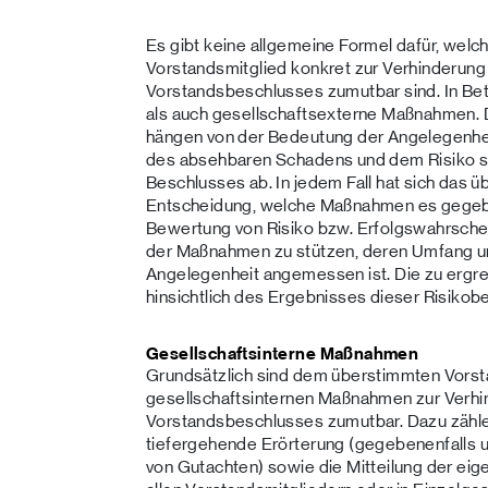
Es gibt keine allgemeine Formel dafür, we
Vorstandsmitglied konkret zur Verhinderung
Vorstandsbeschlusses zumutbar sind. In Be
als auch gesellschaftsexterne Maßnahmen. 
hängen von der Bedeutung der Angelegenhei
des absehbaren Schadens und dem Risiko se
Beschlusses ab. In jedem Fall hat sich das 
Entscheidung, welche Maßnahmen es gegebene
Bewertung von Risiko bzw. Erfolgswahrschei
der Maßnahmen zu stützen, deren Umfang u
Angelegenheit angemessen ist. Die zu erg
hinsichtlich des Ergebnisses dieser Risikob
Gesellschaftsinterne Maßnahmen
Grundsätzlich sind dem überstimmten Vorst
gesellschaftsinternen Maßnahmen zur Verhi
Vorstandsbeschlusses zumutbar. Dazu zähle
tiefergehende Erörterung (gegebenenfalls u
von Gutachten) sowie die Mitteilung der e