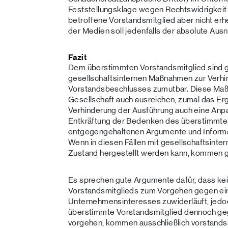
Feststellungsklage wegen Rechtswidrigkeit
betroffene Vorstandsmitglied aber nicht erhe
der Medien soll jedenfalls der absolute Ausn
Fazit
Dem überstimmten Vorstandsmitglied sind g
gesellschaftsinternen Maßnahmen zur Verhi
Vorstandsbeschlusses zumutbar. Diese Maßna
Gesellschaft auch ausreichen, zumal das E
Verhinderung der Ausführung auch eine An
Entkräftung der Bedenken des überstimmten
entgegengehaltenen Argumente und Informat
Wenn in diesen Fällen mit gesellschaftsint
Zustand hergestellt werden kann, kommen g
Es sprechen gute Argumente dafür, dass kei
Vorstandsmitglieds zum Vorgehen gegen ei
Unternehmensinteresses zuwiderläuft, jedoch
überstimmte Vorstandsmitglied dennoch ge
vorgehen, kommen ausschließlich vorstandsi