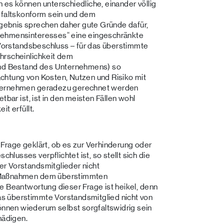
 es können unterschiedliche, einander völlig
faltskonform sein und dem
ebnis sprechen daher gute Gründe dafür,
nehmensinteresses“ eine eingeschränkte
n Vorstandsbeschluss – für das überstimmte
hrscheinlichkeit dem
 und Bestand des Unternehmens) so
chtung von Kosten, Nutzen und Risiko mit
nternehmen geradezu gerechnet werden
tbar ist, ist in den meisten Fällen wohl
t erfüllt.
Frage geklärt, ob es zur Verhinderung oder
lusses verpflichtet ist, so stellt sich die
r Vorstandsmitglieder nicht
e Maßnahmen dem überstimmten
e Beantwortung dieser Frage ist heikel, denn
s überstimmte Vorstandsmitglied nicht von
nen wiederum selbst sorgfaltswidrig sein
hädigen.