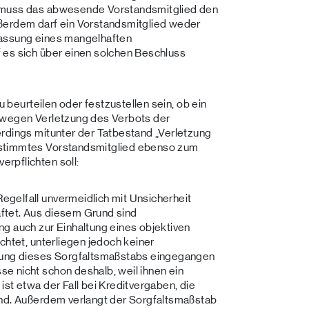
t muss das abwesende Vorstandsmitglied den
ßerdem darf ein Vorstandsmitglied weder
Fassung eines mangelhaften
 es sich über einen solchen Beschluss
u beurteilen oder festzustellen sein, ob ein
 wegen Verletzung des Verbots der
rdings mitunter der Tatbestand „Verletzung
rstimmtes Vorstandsmitglied ebenso zum
rpflichten soll:
gelfall unvermeidlich mit Unsicherheit
ftet. Aus diesem Grund sind
g auch zur Einhaltung eines objektiven
chtet, unterliegen jedoch keiner
htung dieses Sorgfaltsmaßstabs eingegangen
e nicht schon deshalb, weil ihnen ein
st etwa der Fall bei Kreditvergaben, die
ind. Außerdem verlangt der Sorgfaltsmaßstab