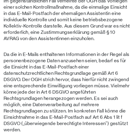
Im gegenständlichen Fall verneinte der OGH das Vorliegen
einer solchen Kontrollmaßnahme, da die einmalige Einsicht
in das E-Mail-Postfach der ehemaligen Assistentin eine
individuelle Kontrolle und somit keine betriebsbezogene
Kollektiv-Kontrolle darstelle. Aus diesem Grund war es nicht
erforderlich, eine Zustimmungserklärung gemäß § 10
AVRAG von den Assistentinnen einzuholen.
Da die in E-Mails enthaltenen Informationen in der Regel als
personenbezogene Daten anzusehen seien, bedarf es für
die Einsicht in das E-Mail-Postfach einer
datenschutzrechtlichen Rechtsgrundlage gemäß Art 6
DSGVO. Der OGH strich hervor, dass hierfür nicht zwingend
eine entsprechende Einwilligung vorliegen müsse. Vielmehr
könne jede der in Art 6 DSGVO angeführten
Rechtsgrundlagen herangezogen werden. Es sei auch
möglich, eine Datenverarbeitung auf mehrere
Rechtsgrundlagen zu stützen. Im konkreten Fall könne die
Einsichtnahme in das E-Mail-Postfach auf Art 6 Abs 1 lit f
DSGVO („überwiegende berechtigte Interessen“) gestützt
werden.