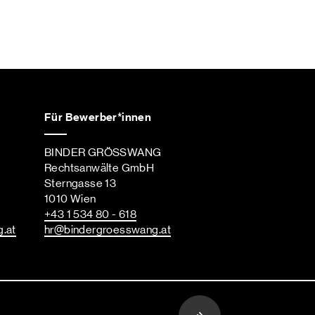
Für Bewerber*innen
BINDER GRÖSSWANG
Rechtsanwälte GmbH
Sterngasse 13
1010 Wien
+43 1 534 80 - 618
g
.at
hr
@bindergroesswang
.at