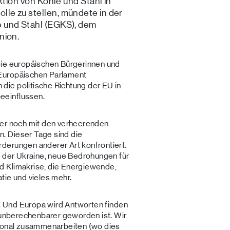
ktion von Kohle und Stahl in
le zu stellen, mündete in der
 und Stahl (EGKS), dem
nion.
die europäischen Bürgerinnen und
Europäischen Parlament
ie politische Richtung der EU in
eeinflussen.
ker noch mit den verheerenden
. Dieser Tage sind die
derungen anderer Art konfrontiert:
n der Ukraine, neue Bedrohungen für
d Klimakrise, die Energiewende,
tie und vieles mehr.
t. Und Europa wird Antworten finden
d unberechenbarer geworden ist. Wir
tional zusammenarbeiten (wo dies