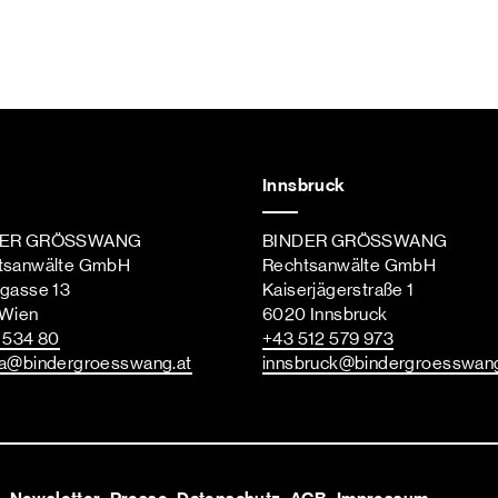
Innsbruck
DER GRÖSSWANG
BINDER GRÖSSWANG
tsanwälte GmbH
Rechtsanwälte GmbH
ngasse 13
Kaiserjägerstraße 1
 Wien
6020 Innsbruck
st
 534 80
+43 512 579 973
a
@bindergroesswang
.at
innsbruck
@bindergroesswan