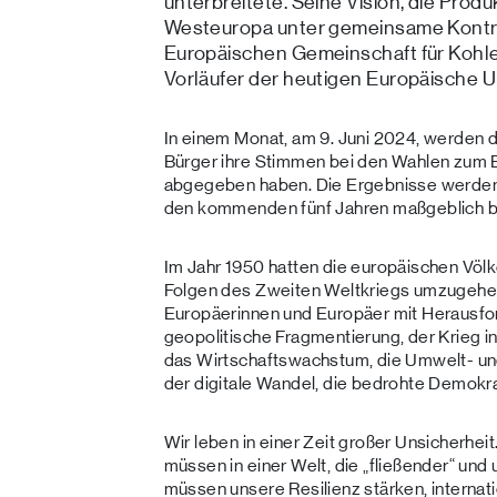
unterbreitete. Seine Vision, die Produ
Westeuropa unter gemeinsame Kontrol
Europäischen Gemeinschaft für Kohle
Vorläufer der heutigen Europäische U
In einem Monat, am 9. Juni 2024, werden 
Bürger ihre Stimmen bei den Wahlen zum 
abgegeben haben. Die Ergebnisse werden d
den kommenden fünf Jahren maßgeblich b
Im Jahr 1950 hatten die europäischen Völ
Folgen des Zweiten Weltkriegs umzugehen
Europäerinnen und Europäer mit Herausfor
geopolitische Fragmentierung, der Krieg i
das Wirtschaftswachstum, die Umwelt- un
der digitale Wandel, die bedrohte Demokra
Wir leben in einer Zeit großer Unsicherhei
müssen in einer Welt, die „fließender“ un
müssen unsere Resilienz stärken, interna