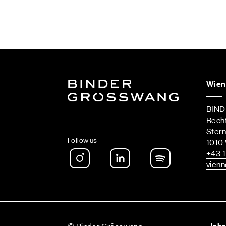
Wien
BIN
Rech
Ster
Follow us
1010
Instagram
LinkedIn
Spotify Podca
+43 1
vienn