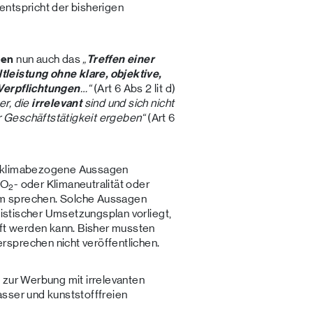
entspricht der bisherigen
gen
nun auch das
„
Treffen einer
tleistung
ohne klare, objektive,
Verpflichtungen
…“
(Art 6 Abs 2 lit d)
er, die
irrelevant
sind und sich nicht
 Geschäftstätigkeit ergeben“
(Art 6
e klimabezogene Aussagen
CO
- oder Klimaneutralität oder
2
m sprechen. Solche Aussagen
alistischer Umsetzungsplan vorliegt,
üft werden kann. Bisher mussten
sprechen nicht veröffentlichen.
 zur Werbung mit irrelevanten
sser und kunststofffreien