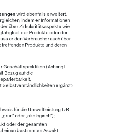
ssungen
wird ebenfalls erweitert.
gleichen, indem er Informationen
der über Zirkularitätsaspekte wie
ngfähigkeit der Produkte oder der
 muss er den Verbraucher auch über
etreffenden Produkte und deren
er Geschäftspraktiken (Anhang I
t Bezug auf die
eparierbarkeit,
 Selbstverständlichkeiten ergänzt:
weis für die Umweltleistung (zB
„grün“ oder „ökologisch“);
kt oder der gesamten
 auf einen bestimmten Aspekt