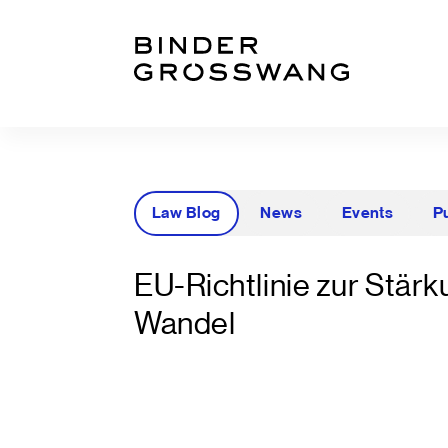
Zum Inhalt
Zum Footer
Law Blog
News
Events
P
EU-Richtlinie zur Stär
Wandel