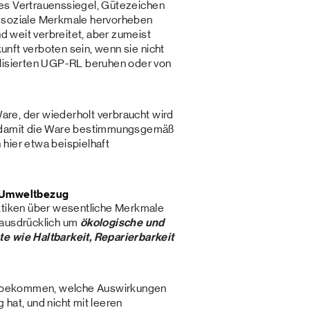
liges Vertrauenssiegel, Gütezeichen
r soziale Merkmale hervorheben
nd weit verbreitet, aber zumeist
kunft verboten sein, wenn sie nicht
alisierten UGP-RL beruhen oder von
Ware, der wiederholt verbraucht wird
, damit die Ware bestimmungsgemäß
hier etwa beispielhaft
t Umweltbezug
aktiken über wesentliche Merkmale
 ausdrücklich um
ökologische und
te wie Haltbarkeit, Reparierbarkeit
ber bekommen, welche Auswirkungen
hat, und nicht mit leeren