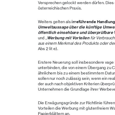
Versprechen gelockt werden dürfen. Dies 
österreichischen Praxis.
Weiters gelten als
irreführende Handlun
Umweltaussage über die künftige Umwel
öffentlich einsehbare und überprüfbare 
und
„
Werbung mit Vorteilen
für Verbrauch
aus einem Merkmal des Produkts oder der
Abs 2 lit e).
Erstere Neuerung soll insbesondere vag
unterbinden, die von einem Übergang zu 
ähnlichem bis zu einem bestimmtem Datu
sollen nur noch zulässig sein, wenn ein re
der auch nach objektiven Kriterien überpr
Unternehmen die Grundlage ihrer Werbever
Die Erwägungsgründe zur Richtlinie führen
Vorteilen die Werbung mit glutenfreiem Wa
Papierblättern an.