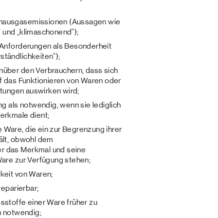
bhausgasemissionen (Aussagen wie
“ und „klimaschonend“);
 Anforderungen als Besonderheit
tändlichkeiten“);
nüber den Verbrauchern, dass sich
uf das Funktionieren von Waren oder
istungen auswirken wird;
ng als notwendig, wenn sie lediglich
erkmale dient;
Ware, die ein zur Begrenzung ihrer
ält, obwohl dem
r das Merkmal und seine
Ware zur Verfügung stehen;
keit von Waren;
reparierbar;
sstoffe einer Ware früher zu
h notwendig;