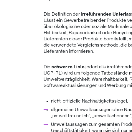
Die Definition der
irreführenden Unterla
Lässt ein Gewerbetreibender Produkte ver
über ökologische oder soziale Merkmale o
Haltbarkeit, Reparierbarkeit oder Recycli
Lieferanten dieser Produkte bereitstellt,
die verwendete Vergleichsmethode, die b
Lieferanten informieren.
Die
schwarze Liste
jedenfalls irreführend
UGP-RL) wird um folgende Tatbestände mi
Umweltverträglichkeit, Warenhaltbarkeit, R
Softwareaktualisierungen und Werbung mit
nicht-offizielle Nachhaltigkeitssiegel;
allgemeine Umweltaussagen ohne Nach
„umweltfreundlich“, „umweltschonend“, 
Umweltaussagen zum gesamten Produ
Geschäftstätigkeit, wenn sie sich nur