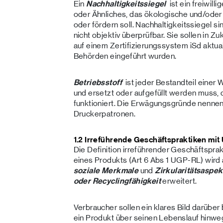
Ein
Nachhaltigkeitssiegel
ist ein freiwil
oder Ähnliches, das ökologische und/ode
oder fördern soll. Nachhaltigkeitssiegel si
nicht objektiv überprüfbar. Sie sollen in Zu
auf einem Zertifizierungssystem iSd aktu
Behörden eingeführt wurden.
Betriebsstoff
ist jeder Bestandteil einer 
und ersetzt oder aufgefüllt werden muss
funktioniert. Die Erwägungsgründe nennen 
Druckerpatronen.
1.2 Irreführende Geschäftspraktiken mi
Die Definition irreführender Geschäftspr
eines Produkts (Art 6 Abs 1 UGP-RL) wird
soziale Merkmale
und
Zirkularitätsaspek
oder Recyclingfähigkeit
erweitert.
Verbraucher sollen ein klares Bild darü
ein Produkt über seinen Lebenslauf hinweg 