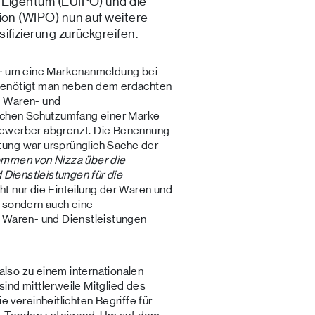
 Eigentum (EUIPO) und die
ion (WIPO) nun auf weitere
ifizierung zurückgreifen.
k: um eine Markenanmeldung bei
benötigt man neben dem erdachten
s Waren- und
lichen Schutzumfang einer Marke
bewerber abgrenzt. Die Benennung
ung war ursprünglich Sache der
mmen von Nizza über die
 Dienstleistungen für die
t nur die Einteilung der Waren und
, sondern auch eine
r Waren- und Dienstleistungen
 also zu einem internationalen
ind mittlerweile Mitglied des
ereinheitlichten Begriffe für