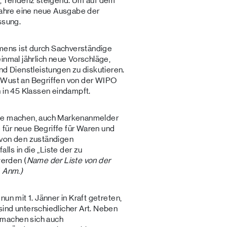
 Tendenz steigend. Um auf dem
 Jahre eine neue Ausgabe der
ssung.
ens ist durch Sachverständige
inmal jährlich neue Vorschläge,
 Dienstleistungen zu diskutieren.
 Wust an Begriffen von der WIPO
n in 45 Klassen eindampft.
äge machen, auch Markenanmelder
für neue Begriffe für Waren und
 von den zuständigen
ls in die „Liste der zu
erden (
Name der Liste von der
, Anm.)
un mit 1. Jänner in Kraft getreten,
ind unterschiedlicher Art. Neben
 machen sich auch