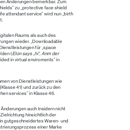
n den Änderungen bemerkbar. Zum
hields“ zu „protective face shield
fe attendant service“ wird nun „birth
t.
gitalen Raums als auch des
erungen wieder. „Downloadable
 Dienstleistungen für „space
lden (
Elon says „hi“, Anm der
ded in virtual enviroments“ in
men von Dienstleistungen wie
 (Klasse 41) und zurück zu den
hen services“ in Klasse 46.
 Änderungen auch Insidern nicht
ielrichtung hinsichtlich der
. Ein gutgeschneidertes Waren- und
strierungsprozess einer Marke