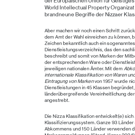
der Europäischen Union für Geistiges
World Intellectual Property Organizat
brandneune Begriffe der Nizzaer Klass
Aber machen wir noch einen Schritt zurüc
dem Amt der Wahl einreichen zu können, 
Zeichen bekanntlich auch ein sogenannte
Dienstleistungsverzeichnis, das den sach
beschreibt und somit von Marken der Mit
der entsprechenden Ware oder Dienstleist
jeweiligen nationalen Ämter. Mit dem
Abko
internationale Klassifikation von Waren und
Eintragung von Marken
von 1957 wurde nich
Dienstleistungen in 45 Klassen begründet
länderübergreifende Vereinheitlichung de
angestrebt.
Die Nizza Klassifikation entwickelt(e) sich
Klassifizierungssystem. Ganze 93 Länder s
Abkommens und 150 Länder verwenden die v