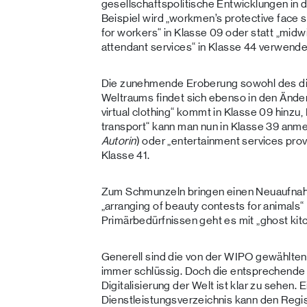
gesellschaftspolitische Entwicklungen i
Beispiel wird „workmen’s protective face s
for workers“ in Klasse 09 oder statt „midwi
attendant services“ in Klasse 44 verwende
Die zunehmende Eroberung sowohl des di
Weltraums findet sich ebenso in den Änd
virtual clothing“ kommt in Klasse 09 hinzu,
transport“ kann man nun in Klasse 39 anme
Autorin
) oder „entertainment services provi
Klasse 41.
Zum Schmunzeln bringen einen Neuaufnah
„arranging of beauty contests for animals“
Primärbedürfnissen geht es mit „ghost kitc
Generell sind die von der WIPO gewählten
immer schlüssig. Doch die entsprechende Z
Digitalisierung der Welt ist klar zu sehen
Dienstleistungsverzeichnis kann den Regi