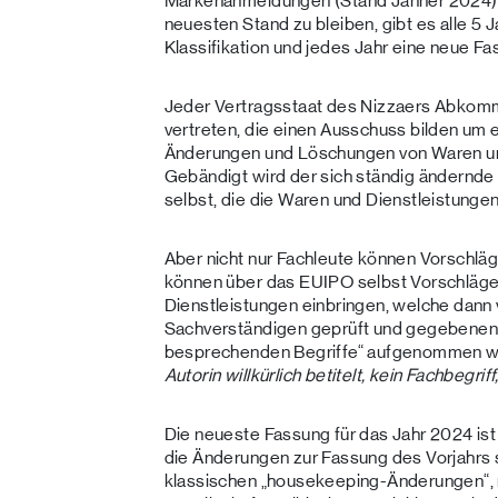
Markenanmeldungen (Stand Jänner 2024),
neuesten Stand zu bleiben, gibt es alle 5
Klassifikation und jedes Jahr eine neue Fa
Jeder Vertragsstaat des Nizzaers Abkomm
vertreten, die einen Ausschuss bilden um e
Änderungen und Löschungen von Waren und
Gebändigt wird der sich ständig ändernde
selbst, die die Waren und Dienstleistunge
Aber nicht nur Fachleute können Vorschl
können über das EUIPO selbst Vorschläge 
Dienstleistungen einbringen, welche dann
Sachverständigen geprüft und gegebenenfal
besprechenden Begriffe“ aufgenommen w
Autorin willkürlich betitelt, kein Fachbegriff
Die neueste Fassung für das Jahr 2024 ist n
die Änderungen zur Fassung des Vorjahrs s
klassischen „housekeeping-Änderungen“,