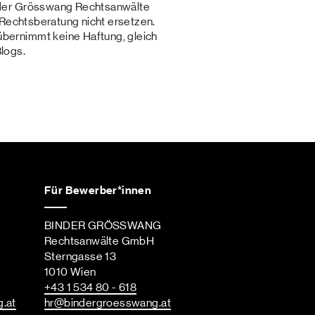
der Grösswang Rechtsanwälte
 Rechtsberatung nicht ersetzen.
ernimmt keine Haftung, gleich
Blogs.
Für Bewerber*innen
BINDER GRÖSSWANG
Rechtsanwälte GmbH
Sterngasse 13
1010 Wien
+43 1 534 80 - 618
g
.at
hr
@bindergroesswang
.at