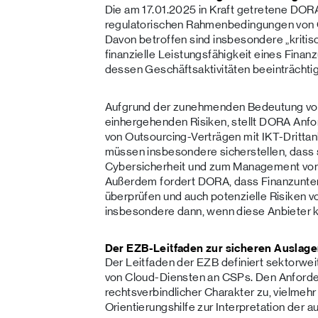
Die am 17.01.2025 in Kraft getretene DOR
regulatorischen Rahmenbedingungen von 
Davon betroffen sind insbesondere „kritisc
finanzielle Leistungsfähigkeit eines Fina
dessen Geschäftsaktivitäten beeinträchti
Aufgrund der zunehmenden Bedeutung von
einhergehenden Risiken, stellt DORA Anfo
von Outsourcing-Verträgen mit IKT-Dritta
müssen insbesondere sicherstellen, dass 
Cybersicherheit und zum Management von 
Außerdem fordert DORA, dass Finanzunte
überprüfen und auch potenzielle Risiken vo
insbesondere dann, wenn diese Anbieter kr
Der EZB-Leitfaden zur sicheren Auslag
Der Leitfaden der EZB definiert sektorwe
von Cloud-Diensten an CSPs. Den Anford
rechtsverbindlicher Charakter zu, vielmehr 
Orientierungshilfe zur Interpretation der 