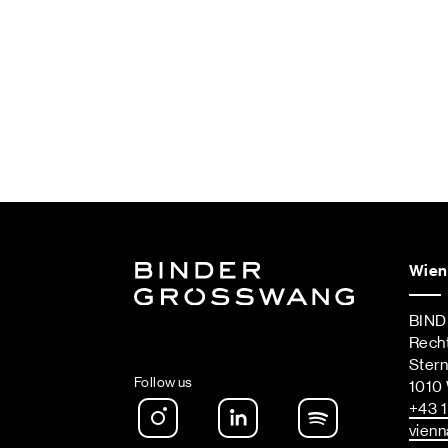
Wien
BIN
Rech
Ster
Follow us
1010
Instagram
LinkedIn
Spotify Podca
+43 1
vienn