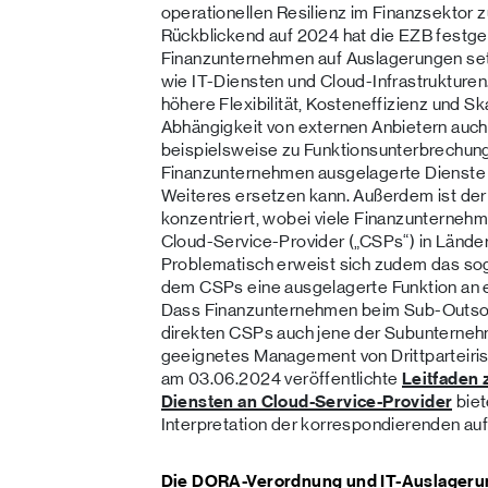
operationellen Resilienz im Finanzsektor
Rückblickend auf 2024 hat die EZB festge
Finanzunternehmen auf Auslagerungen set
wie IT-Diensten und Cloud-Infrastrukturen
höhere Flexibilität, Kosteneffizienz und Ska
Abhängigkeit von externen Anbietern auch 
beispielsweise zu Funktionsunterbrechu
Finanzunternehmen ausgelagerte Dienste 
Weiteres ersetzen kann. Außerdem ist der
konzentriert, wobei viele Finanzunterneh
Cloud-Service-Provider („CSPs“) in Länder
Problematisch erweist sich zudem das so
dem CSPs eine ausgelagerte Funktion an ei
Dass Finanzunternehmen beim Sub-Outsour
direkten CSPs auch jene der Subunterneh
geeignetes Management von Drittparteiris
am 03.06.2024 veröffentlichte
Leitfaden 
Diensten an Cloud-Service-Provider
biet
Interpretation der korrespondierenden au
Die DORA-Verordnung und IT-Auslageru