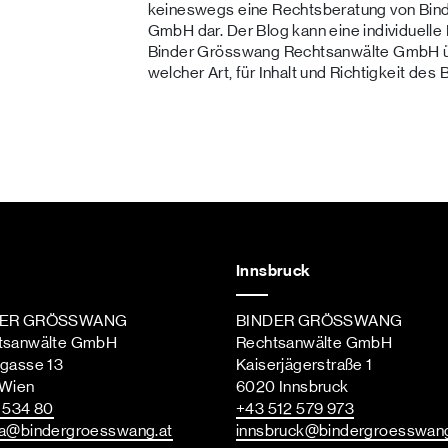
keineswegs eine Rechtsberatung von Bin
GmbH dar. Der Blog kann eine individuelle
Binder Grösswang Rechtsanwälte GmbH üb
welcher Art, für Inhalt und Richtigkeit des 
Innsbruck
DER GRÖSSWANG
BINDER GRÖSSWANG
tsanwälte GmbH
Rechtsanwälte GmbH
ngasse 13
Kaiserjägerstraße 1
 Wien
6020 Innsbruck
st
 534 80
+43 512 579 973
a
@bindergroesswang
.at
innsbruck
@bindergroesswan