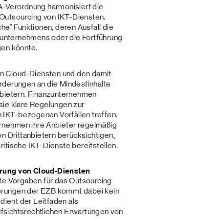
A-Verordnung harmonisiert die
Outsourcing von IKT-Diensten.
he“ Funktionen, deren Ausfall die
nzunternehmens oder die Fortführung
gen könnte.
 Cloud-Diensten und den damit
rderungen an die Mindestinhalte
nbietern. Finanzunternehmen
sie klare Regelungen zur
IKT-bezogenen Vorfällen treffen.
rnehmen ihre Anbieter regelmäßig
n Drittanbietern berücksichtigen,
itische IKT-Dienste bereitstellen.
erung von Cloud-Diensten
ite Vorgaben für das Outsourcing
erungen der EZB kommt dabei kein
dient der Leitfaden als
aufsichtsrechtlichen Erwartungen von