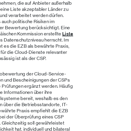
ehmen, die auf Anbieter außerhalb
eine Liste akzeptabler Länder zu
 und verarbeitet werden dürfen.
 auch politische Risiken im
r Bewertung berücksichtigt. Eine
opäischen Kommission erstellte
Liste
es Datenschutzniveau herrscht. Im
t es die EZB als bewährte Praxis,
 für die Cloud-Dienste relevanter
ässig ist als der CSP.
ikobewertung der Cloud-Service-
katen und Bescheinigungen der CSPs
e Prüfungen ergänzt werden. Häufig
te Informationen über ihre
llsysteme bereit, weshalb es den
 über die Betriebsstandorte, IT-
währte Praxis empfiehlt die EZB
bei der Überprüfung eines CSP
Gleichzeitig soll gewährleistet
chkeit hat, individuell und bilateral