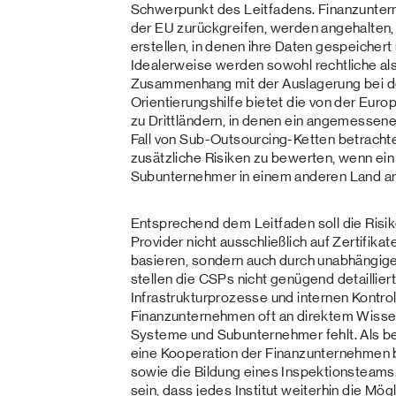
Schwerpunkt des Leitfadens. Finanzuntern
der EU zurückgreifen, werden angehalten, 
erstellen, in denen ihre Daten gespeichert
Idealerweise werden sowohl rechtliche als
Zusammenhang mit der Auslagerung bei de
Orientierungshilfe bietet die von der Eur
zu Drittländern, in denen ein angemessen
Fall von Sub-Outsourcing-Ketten betrachte
zusätzliche Risiken zu bewerten, wenn ein
Subunternehmer in einem anderen Land ans
Entsprechend dem Leitfaden soll die Ris
Provider nicht ausschließlich auf Zertifi
basieren, sondern auch durch unabhängig
stellen die CSPs nicht genügend detaillier
Infrastrukturprozesse und internen Kontro
Finanzunternehmen oft an direktem Wissen
Systeme und Subunternehmer fehlt. Als be
eine Kooperation der Finanzunternehmen 
sowie die Bildung eines Inspektionsteams. 
sein, dass jedes Institut weiterhin die Mögli