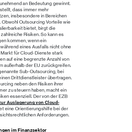
 zunehmend an Bedeutung gewinnt.
stellt, dass immer mehr
zen, insbesondere in Bereichen
. Obwohl Outsourcing Vorteile wie
lierbarkeit bietet, birgt die
zahlreiche Risiken. So kann es
ngen kommen, wenn ein
während eines Ausfalls nicht ohne
 Markt für Cloud-Dienste stark
men auf eine begrenzte Anzahl von
n außerhalb der EU zurückgreifen.
genannte Sub-Outsourcing, bei
nen Drittdienstleister übertragen.
cing neben den Risiken ihrer
mer zu steuern haben, macht ein
iken essenziell. Der von der EZB
zur Auslagerung von Cloud-
et eine Orientierungshilfe bei der
fsichtsrechtlichen Anforderungen.
ngen im Finanzsektor