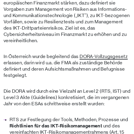
europäischen Finanzmarkt stärken, dazu definiert sie
Vorgaben zum Management von Risiken aus Informations-
und Kommunikationstechnologie („IKT“), zu IKT-bezogenen
Vorfällen, sowie zu Resilienztests und zum Management
des IKT-Drittparteienrisikos. Ziel ist es, das
Cybersicherheitsniveau im Finanzmarkt zu erhöhen und zu
vereinheitlichen.
In Österreich wurde begleitend das
DORA-Vollzugsgesetz
erlassen, darin wird u.a. die FMA als zuständige Behörde
definiert und deren Aufsichtsmaßnahmen und Befugnisse
festgelegt.
Die DORA wird durch eine Vielzahl an Level 2 (RTS, IST) und
Level 3 Akte (Guidelines) konkretisiert, die im vergangenen
Jahr von den ESAs schrittweise erstellt wurden:
RTS zur Festlegung der Tools, Methoden, Prozesse und
Richtlinien für das IKT-Risikomanagement
und des
vereinfachten IKT-Risikomanagementrahmens (Art. 15