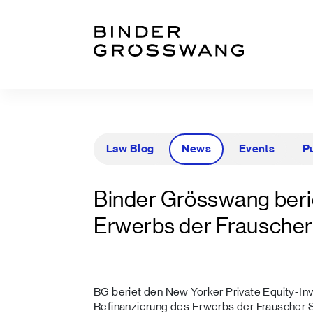
Zum Inhalt
Zum Footer
Law Blog
News
Events
P
Binder Grösswang berie
Erwerbs der Frauscher
BG beriet den New Yorker Private Equity-In
Refinanzierung des Erwerbs der Frauscher S