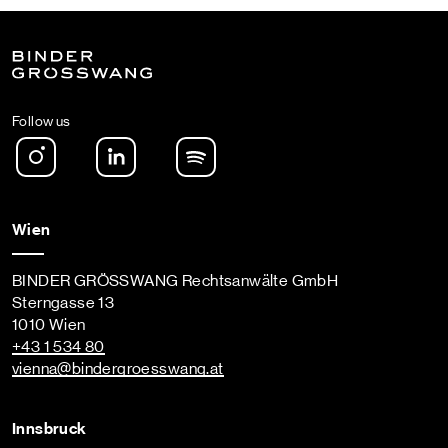
Follow us
Instagram
LinkedIn
Spotify Podcast
Wien
BINDER GRÖSSWANG Rechtsanwälte GmbH
Sterngasse 13
1010 Wien
+43 1 534 80
vienna
@bindergroesswang
.at
Innsbruck