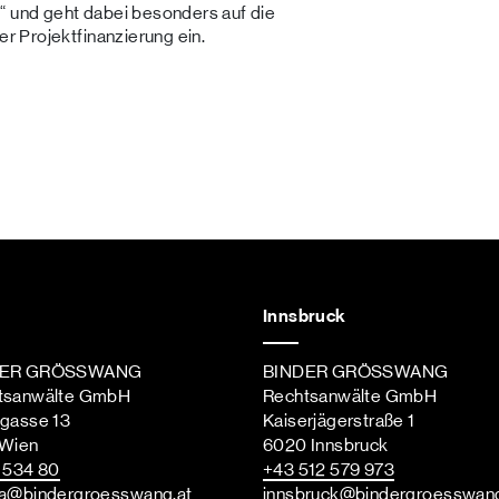
“ und geht dabei besonders auf die
 Projektfinanzierung ein.
Innsbruck
DER GRÖSSWANG
BINDER GRÖSSWANG
tsanwälte GmbH
Rechtsanwälte GmbH
ngasse 13
Kaiserjägerstraße 1
 Wien
6020 Innsbruck
st
 534 80
+43 512 579 973
a
@bindergroesswang
.at
innsbruck
@bindergroesswan