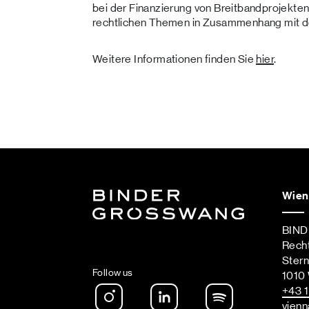
bei der Finanzierung von Breitbandprojekten
rechtlichen Themen in Zusammenhang mit der
Weitere Informationen finden Sie
hier
.
Wien
BIN
Rech
Ster
Follow us
1010
Instagram
LinkedIn
Spotify Podca
+43 1
vienn