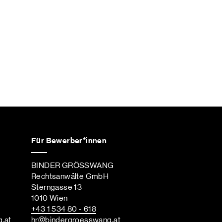
Für Bewerber*innen
BINDER GRÖSSWANG
Rechtsanwälte GmbH
Sterngasse 13
1010 Wien
+43 1 534 80 - 618
g
.at
hr
@bindergroesswang
.at