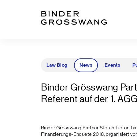
Zum Inhalt
Zum Footer
Law Blog
News
Events
P
Binder Grösswang Part
Referent auf der 1. AG
Binder Grösswang Partner Stefan Tiefenthale
Finanzierungs-Enquete 2018, organisiert 