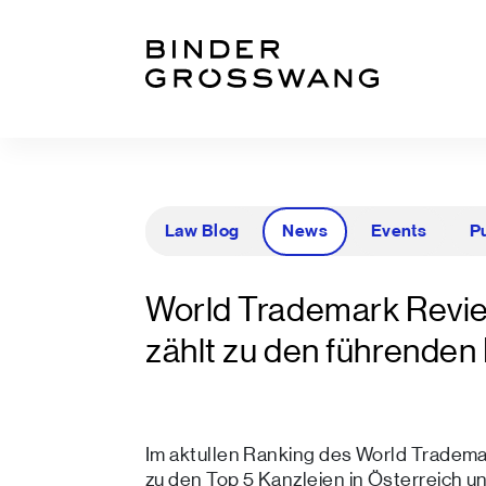
Zum Inhalt
Zum Footer
Law Blog
News
Events
P
World Trademark Revi
zählt zu den führenden 
Im aktullen Ranking des World Tradem
zu den Top 5 Kanzleien in Österreich 