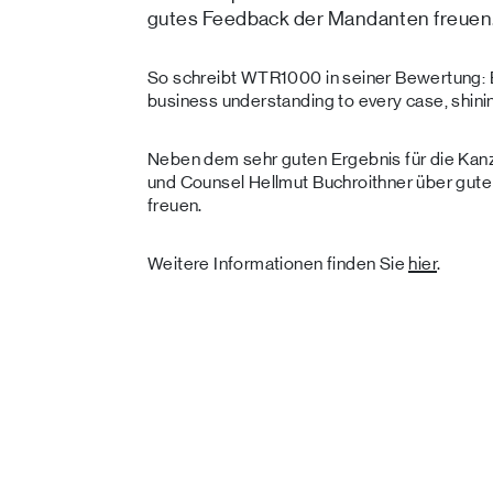
gutes Feedback der Mandanten freue
So schreibt WTR1000 in seiner Bewertung: 
business understanding to every case, shinin
Neben dem sehr guten Ergebnis für die Kanzl
und Counsel Hellmut Buchroithner über gute 
freuen.
Weitere Informationen finden Sie
hier
.