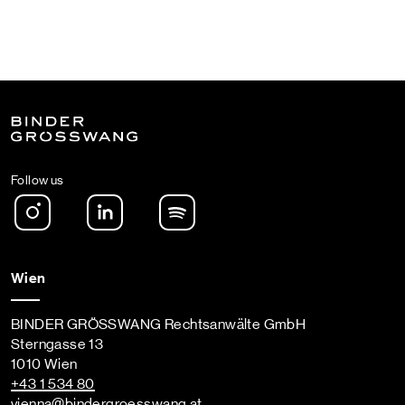
Follow us
Instagram
LinkedIn
Spotify Podcast
Wien
BINDER GRÖSSWANG Rechtsanwälte GmbH
Sterngasse 13
1010 Wien
+43 1 534 80
vienna
@bindergroesswang
.at