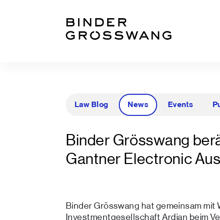
Zum Inhalt
Zum Footer
Law Blog
News
Events
P
Binder Grösswang berä
Gantner Electronic Au
Binder Grösswang hat gemeinsam mit Wil
Investmentgesellschaft Ardian beim Ve