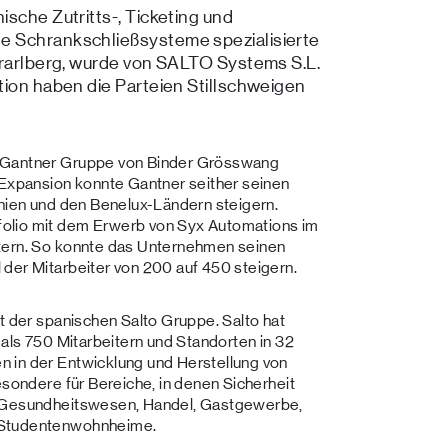
sche Zutritts-, Ticketing und
e Schrankschließsysteme spezialisierte
orarlberg, wurde von SALTO Systems S.L.
tion haben die Parteien Stillschweigen
r Gantner Gruppe von Binder Grösswang
 Expansion konnte Gantner seither seinen
nnien und den Benelux-Ländern steigern.
olio mit dem Erwerb von Syx Automations im
itern. So konnte das Unternehmen seinen
der Mitarbeiter von 200 auf 450 steigern.
t der spanischen Salto Gruppe. Salto hat
 als 750 Mitarbeitern und Standorten in 32
 in der Entwicklung und Herstellung von
esondere für Bereiche, in denen Sicherheit
, Gesundheitswesen, Handel, Gastgewerbe,
 Studentenwohnheime.