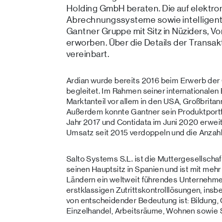
Holding GmbH beraten. Die auf elektroni
Abrechnungssysteme sowie intelligent
Gantner Gruppe mit Sitz in Nüziders, V
erworben. Über die Details der Transak
vereinbart.
Ardian wurde bereits 2016 beim Erwerb de
begleitet. Im Rahmen seiner internationalen
Marktanteil vor allem in den USA, Großbrita
Außerdem konnte Gantner sein Produktportf
Jahr 2017 und Contidata im Juni 2020 erwe
Umsatz seit 2015 verdoppeln und die Anzahl 
Salto Systems S.L. ist die Muttergesellschaf
seinen Hauptsitz in Spanien und ist mit mehr
Ländern ein weltweit führendes Unternehmen
erstklassigen Zutrittskontrolllösungen, insb
von entscheidender Bedeutung ist: Bildung
Einzelhandel, Arbeitsräume, Wohnen sowie