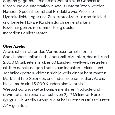
Suppan gegründet, die beide weiterhin die Geschäfte
führen und die Integration in Azelis unterstützen werden.
Neupert Specialities ist auf Produkte wie Proteine,
Hydrokolloide, Agar und Zuckerersatzstoffe spezialisiert
und beliefert lokale Kunden durch seine starken
Beziehungen zu renommierten globalen
Ingredienzienlieferanten.
Über Azelis
Azelis ist ein führendes Vertriebsunternehmen für
Spezialchemikalien und Lebensmittelzutaten, das mit rund
2.800 Mitarbeitern in über 50 Ländern weltweit vertreten
ist. Ihre sachkundigen Teams aus Industrie-, Markt- und
Technikexperten widmen sich jeweils einem bestimmten
Markt mit Life Sciences und Industriechemikalien. Azelis
bietet mehr als 45.000 Kunden eine laterale
Wertschöpfungskette komplementärer Produkte und
erwirtschaften einen Umsatz von 2,22 Milliarden Euro
(2020). Die Azelis Group NV ist bei Euronext Brüssel unter
AZE gelistet.