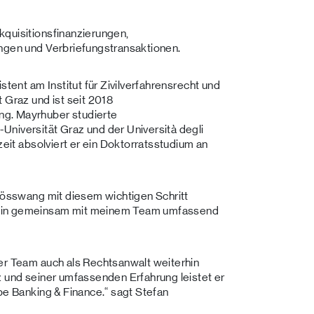
kquisitionsfinanzierungen,
ungen und Verbriefungstransaktionen.
stent am Institut für Zivilverfahrensrecht und
 Graz und ist seit 2018
g. Mayrhuber studierte
niversität Graz und der Università degli
zeit absolviert er ein Doktorratsstudium an
Grösswang mit diesem wichtigen Schritt
rhin gemeinsam mit meinem Team umfassend
er Team auch als Rechtsanwalt weiterhin
z und seiner umfassenden Erfahrung leistet er
pe Banking & Finance.“ sagt Stefan