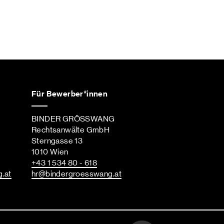
Für Bewerber*innen
BINDER GRÖSSWANG
Rechtsanwälte GmbH
Sterngasse 13
1010 Wien
+43 1 534 80 - 618
g
.at
hr
@bindergroesswang
.at