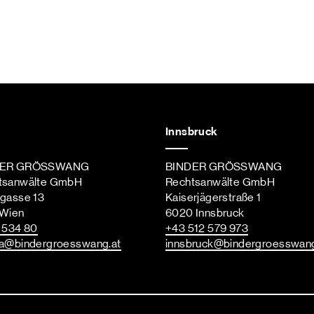
Innsbruck
DER GRÖSSWANG
BINDER GRÖSSWANG
tsanwälte GmbH
Rechtsanwälte GmbH
ngasse 13
Kaiserjägerstraße 1
 Wien
6020 Innsbruck
st
 534 80
+43 512 579 973
a
@bindergroesswang
.at
innsbruck
@bindergroesswan