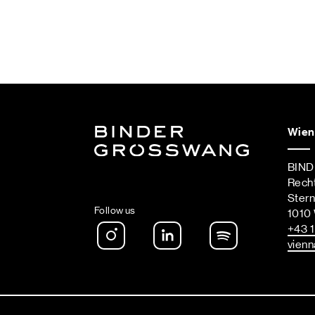
Wien
BIN
Rech
Ster
Follow us
1010
Instagram
LinkedIn
Spotify Podca
+43 1
vienn