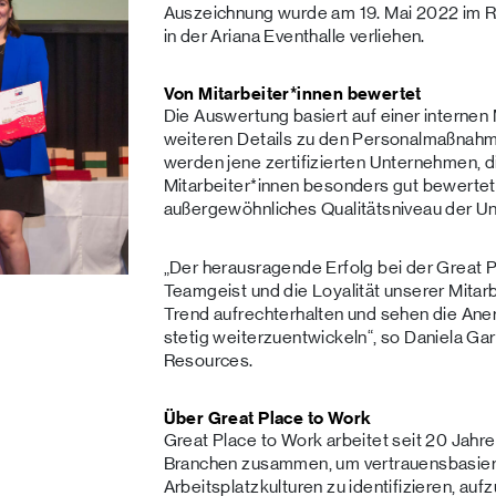
Auszeichnung wurde am 19. Mai 2022 im R
in der Ariana Eventhalle verliehen.
Von Mitarbeiter*innen bewertet
Die Auswertung basiert auf einer internen
weiteren Details zu den Personalmaßnahm
werden jene zertifizierten Unternehmen, 
Mitarbeiter*innen besonders gut bewertet
außergewöhnliches Qualitätsniveau der U
„Der herausragende Erfolg bei der Great 
Teamgeist und die Loyalität unserer Mitarb
Trend aufrechterhalten und sehen die Aner
stetig weiterzuentwickeln“, so Daniela Ga
Resources.
Über Great Place to Work
Great Place to Work arbeitet seit 20 Jahr
Branchen zusammen, um vertrauensbasiert
Arbeitsplatzkulturen zu identifizieren, au