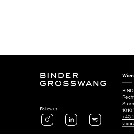
Wien
BIN
Rech
Ster
Follow us
1010
Instagram
LinkedIn
Spotify Podca
+43 1
vienn