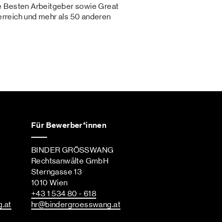
e Besten Arbeitgeber sowie Great
terreich und mehr als 50 anderen
Für Bewerber*innen
BINDER GRÖSSWANG
Rechtsanwälte GmbH
Sterngasse 13
1010 Wien
+43 1 534 80 - 618
g
.at
hr
@bindergroesswang
.at