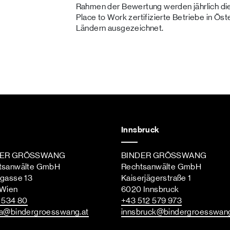
Rahmen der Bewertung werden jährlich di
Place to Work zertifizierte Betriebe in Ös
Ländern ausgezeichnet.
Innsbruck
DER GRÖSSWANG
BINDER GRÖSSWANG
tsanwälte GmbH
Rechtsanwälte GmbH
ngasse 13
Kaiserjägerstraße 1
 Wien
6020 Innsbruck
st
 534 80
+43 512 579 973
a
@bindergroesswang
.at
innsbruck
@bindergroesswan