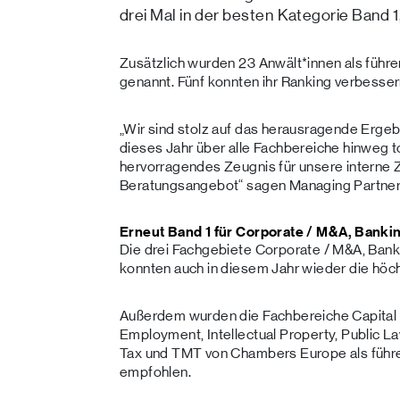
drei Mal in der besten Kategorie Band 
Zusätzlich wurden 23 Anwält*innen als führe
genannt. Fünf konnten ihr Ranking verbesser
„Wir sind stolz auf das herausragende Erge
dieses Jahr über alle Fachbereiche hinweg to
hervorragendes Zeugnis für unsere interne 
Beratungsangebot“ sagen Managing Partner 
Erneut Band 1 für Corporate / M&A, Banki
Die drei Fachgebiete Corporate / M&A, Bank
konnten auch in diesem Jahr wieder die höc
Außerdem wurden die Fachbereiche Capital 
Employment, Intellectual Property, Public La
Tax und TMT von Chambers Europe als führ
empfohlen.