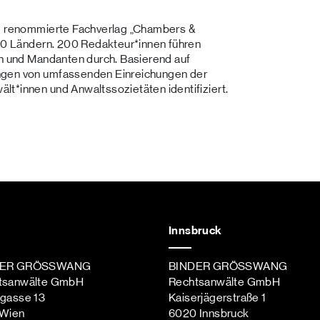
ge renommierte Fachverlag „Chambers &
180 Ländern. 200 Redakteur*innen führen
en und Mandanten durch. Basierend auf
ngen von umfassenden Einreichungen der
t*innen und Anwaltssozietäten identifiziert.
Innsbruck
DER GRÖSSWANG
BINDER GRÖSSWANG
tsanwälte GmbH
Rechtsanwälte GmbH
ngasse 13
Kaiserjägerstraße 1
 Wien
6020 Innsbruck