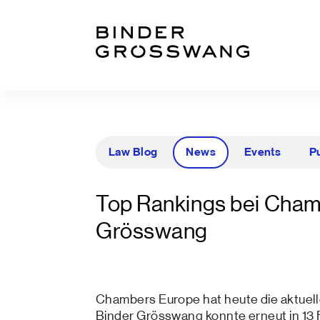
Zum Inhalt
Zum Footer
Law Blog
News
Events
P
Top Rankings bei Cham
Grösswang
Chambers Europe hat heute die aktuel
Binder Grösswang konnte erneut in 13 