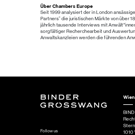
Über Chambers Europe
Seit 1999 analysiert der in London ansässi
Partners“ die juristischen Märkte von über 
jährlich tausende Interviews mit Anwält*inn
sorgfältiger Recherchearbeit und Auswertu
Anwaltskanzleien werden die führenden Anwäl
Wien
BIN
Rech
Ster
Follow us
1010