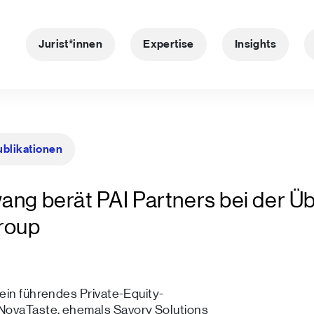
Jurist*innen
Expertise
Insights
ublikationen
wang berät PAI Partners bei der 
Group
ein führendes Private-Equity-
NovaTaste, ehemals Savory Solutions