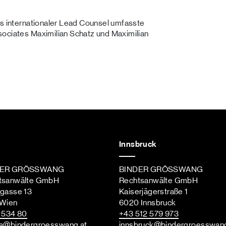
ls internationaler Lead Counsel umfasste
sociates Maximilian Schatz und Maximilian
Innsbruck
DER GRÖSSWANG
BINDER GRÖSSWANG
tsanwälte GmbH
Rechtsanwälte GmbH
ngasse 13
Kaiserjägerstraße 1
 Wien
6020 Innsbruck
st
 534 80
+43 512 579 973
a
@bindergroesswang
.at
innsbruck
@bindergroesswan