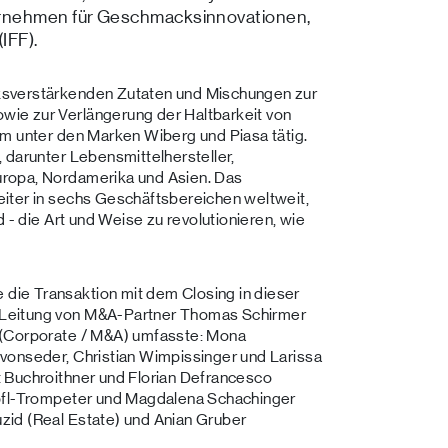
ernehmen für Geschmacksinnovationen,
IFF).
ksverstärkenden Zutaten und Mischungen zur
ie zur Verlängerung der Haltbarkeit von
em unter den Marken Wiberg und Piasa tätig.
 darunter Lebensmittelhersteller,
ropa, Nordamerika und Asien. Das
iter in sechs Geschäftsbereichen weltweit,
 - die Art und Weise zu revolutionieren, wie
ie Transaktion mit dem Closing in dieser
Leitung von M&A-Partner Thomas Schirmer
 (Corporate / M&A) umfasste: Mona
vonseder, Christian Wimpissinger und Larissa
 Buchroithner und Florian Defrancesco
Apfl-Trompeter und Magdalena Schachinger
id (Real Estate) und Anian Gruber