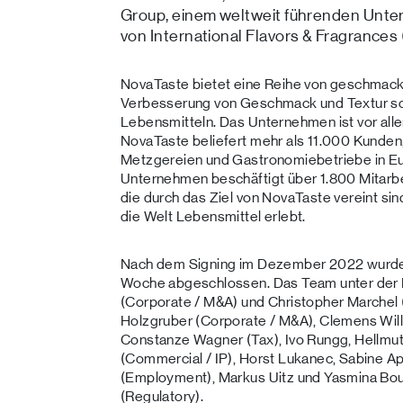
Group, einem weltweit führenden Unt
von International Flavors & Fragrances (
NovaTaste bietet eine Reihe von geschmac
Verbesserung von Geschmack und Textur sow
Lebensmitteln. Das Unternehmen ist vor all
NovaTaste beliefert mehr als 11.000 Kunden,
Metzgereien und Gastronomiebetriebe in Eu
Unternehmen beschäftigt über 1.800 Mitarbe
die durch das Ziel von NovaTaste vereint sind
die Welt Lebensmittel erlebt.
Nach dem Signing im Dezember 2022 wurde d
Woche abgeschlossen. Das Team unter der 
(Corporate / M&A) und Christopher Marchel
Holzgruber (Corporate / M&A), Clemens Will
Constanze Wagner (Tax), Ivo Rungg, Hellmut
(Commercial / IP), Horst Lukanec, Sabine 
(Employment), Markus Uitz und Yasmina Bouz
(Regulatory).