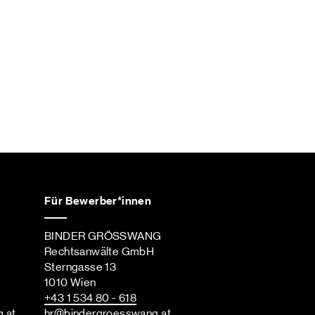
Für Bewerber*innen
BINDER GRÖSSWANG
Rechtsanwälte GmbH
Sterngasse 13
1010 Wien
+43 1 534 80 - 618
g
.at
hr
@bindergroesswang
.at