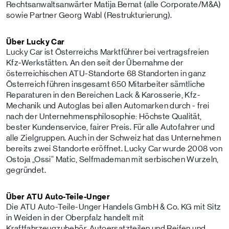
Rechtsanwaltsanwärter Matija Bernat (alle Corporate/M&A)
sowie Partner Georg Wabl (Restrukturierung).
Über Lucky Car
Lucky Car ist Österreichs Marktführer bei vertragsfreien
Kfz-Werkstätten. An den seit der Übernahme der
österreichischen ATU-Standorte 68 Standorten in ganz
Österreich führen insgesamt 650 Mitarbeiter sämtliche
Reparaturen in den Bereichen Lack & Karosserie, Kfz-
Mechanik und Autoglas bei allen Automarken durch - frei
nach der Unternehmensphilosophie: Höchste Qualität,
bester Kundenservice, fairer Preis. Für alle Autofahrer und
alle Zielgruppen. Auch in der Schweiz hat das Unternehmen
bereits zwei Standorte eröffnet. Lucky Car wurde 2008 von
Ostoja „Ossi“ Matic, Selfmademan mit serbischen Wurzeln,
gegründet.
Über ATU Auto-Teile-Unger
Die ATU Auto-Teile-Unger Handels GmbH & Co. KG mit Sitz
in Weiden in der Oberpfalz handelt mit
Kraftfahrzeugzubehör, Autoersatzteilen und Reifen und