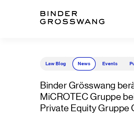
Zum Inhalt
Zum Footer
Law Blog
News
Events
P
Binder Grösswang berä
MiCROTEC Gruppe beim 
Private Equity Gruppe 