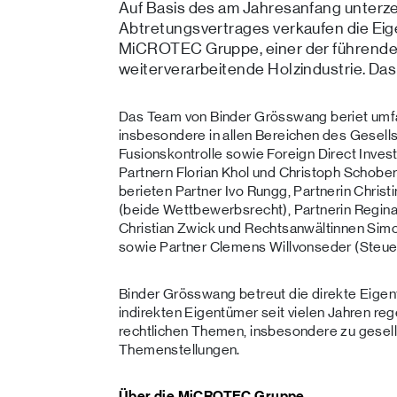
Auf Basis des am Jahresanfang unterze
Abtretungsvertrages verkaufen die Eig
MiCROTEC Gruppe, einer der führenden
weiterverarbeitende Holzindustrie. Das C
Das Team von Binder Grösswang beriet umf
insbesondere in allen Bereichen des Gesell
Fusionskontrolle sowie Foreign Direct Inv
Partnern Florian Khol und Christoph Schobe
berieten Partner Ivo Rungg, Partnerin Chris
(beide Wettbewerbsrecht), Partnerin Regina 
Christian Zwick und Rechtsanwältinnen Sim
sowie Partner Clemens Willvonseder (Steuer
Binder Grösswang betreut die direkte Eigen
indirekten Eigentümer seit vielen Jahren re
rechtlichen Themen, insbesondere zu gesells
Themenstellungen.
Über die MiCROTEC Gruppe