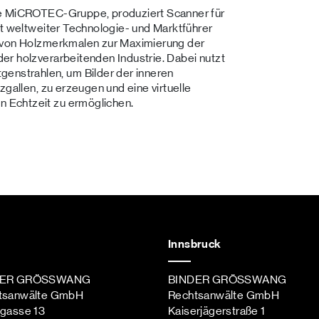
ie MiCROTEC-Gruppe, produziert Scanner für
st weltweiter Technologie- und Marktführer
g von Holzmerkmalen zur Maximierung der
er holzverarbeitenden Industrie. Dabei nutzt
nstrahlen, um Bilder der inneren
zgallen, zu erzeugen und eine virtuelle
 Echtzeit zu ermöglichen.
Innsbruck
DER GRÖSSWANG
BINDER GRÖSSWANG
tsanwälte GmbH
Rechtsanwälte GmbH
ngasse 13
Kaiserjägerstraße 1