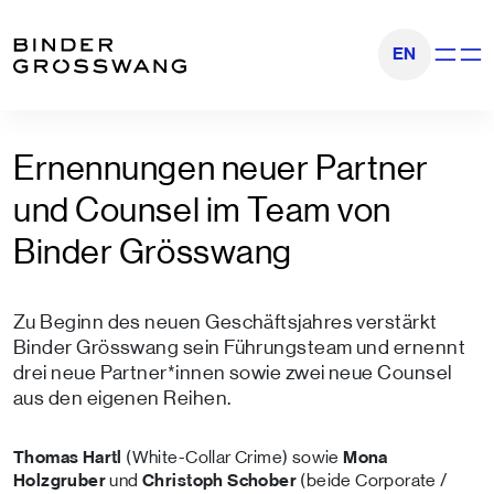
Zum Inhalt
Zum Footer
EN
Navigati
Ernennungen neuer Partner
und Counsel im Team von
Binder Grösswang
Zu Beginn des neuen Geschäftsjahres verstärkt
Binder Grösswang sein Führungsteam und ernennt
drei neue Partner*innen sowie zwei neue Counsel
aus den eigenen Reihen.
Thomas Hartl
(White-Collar Crime) sowie
Mona
Holzgruber
und
Christoph Schober
(beide Corporate /