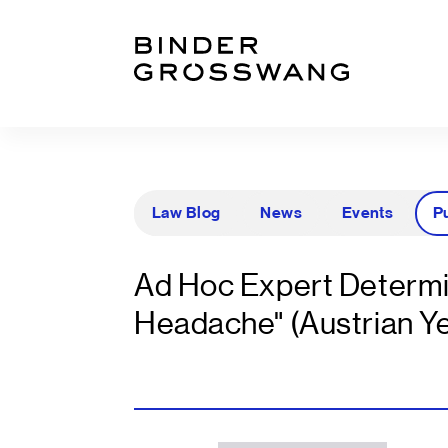
Zum Inhalt
Zum Footer
Law Blog
News
Events
P
Ad Hoc Expert Determin
Headache" (Austrian Ye