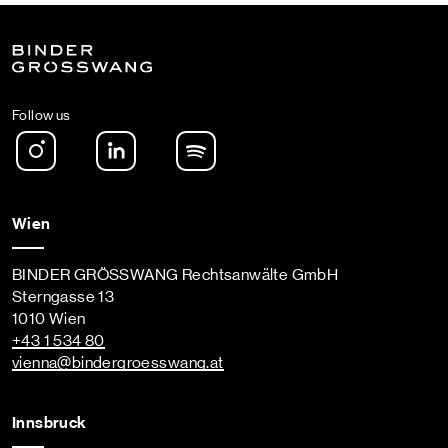
Follow us
Instagram
LinkedIn
Spotify Podcast
Wien
BINDER GRÖSSWANG Rechtsanwälte GmbH
Sterngasse 13
1010 Wien
+43 1 534 80
vienna
@bindergroesswang
.at
Innsbruck